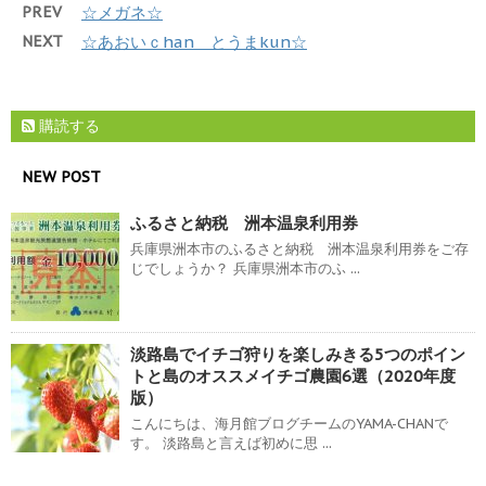
PREV
☆メガネ☆
NEXT
☆あおいｃhan とうまkun☆
購読する
NEW POST
ふるさと納税 洲本温泉利用券
兵庫県洲本市のふるさと納税 洲本温泉利用券をご存
じでしょうか？ 兵庫県洲本市のふ ...
淡路島でイチゴ狩りを楽しみきる5つのポイン
トと島のオススメイチゴ農園6選（2020年度
版）
こんにちは、海月館ブログチームのYAMA-CHANで
す。 淡路島と言えば初めに思 ...