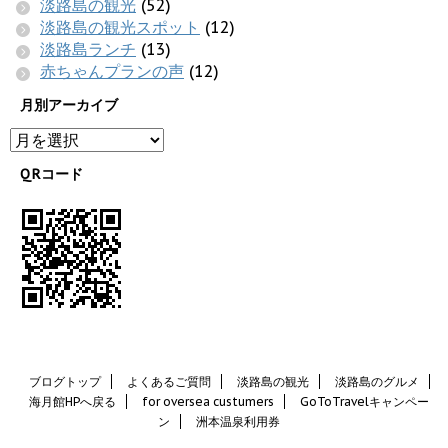
淡路島の観光
(52)
淡路島の観光スポット
(12)
淡路島ランチ
(13)
赤ちゃんプランの声
(12)
月別アーカイブ
QRコード
ブログトップ
よくあるご質問
淡路島の観光
淡路島のグルメ
海月館HPへ戻る
for oversea custumers
GoToTravelキャンペー
ン
洲本温泉利用券