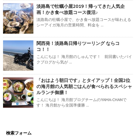
淡路島で牡蠣小屋2019！帰ってきた人気企
画！かき食べ放題コース復活♪
淡路島の牡蠣小屋で、かき食べ放題コースが味わえる
シーアイガ海月の営業時間、料金を ...
関西発！淡路島日帰りツーリング ならコ
コ！！
こんにちは！ 海月館のしゅんです！ 前回書いたバイ
クブログから気が ...
「おはよう朝日です」とタイアップ！全国2位
の海月館の人気朝ごはんが食べられるスペシャ
ルランチ御膳！
こんにちは！ 海月館ブログチームのYAMA-CHANで
す！ 海月館から全国準優勝 ...
検索フォーム