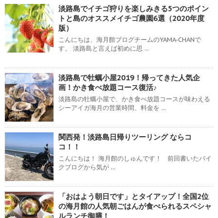
淡路島でイチゴ狩りを楽しみきる5つのポイン
トと島のオススメイチゴ農園6選（2020年度
版）
こんにちは、海月館ブログチームのYAMA-CHANで
す。 淡路島と言えば初めに思 ...
淡路島で牡蠣小屋2019！帰ってきた人気企
画！かき食べ放題コース復活♪
淡路島の牡蠣小屋で、かき食べ放題コースが味わえる
シーアイガ海月の営業時間、料金を ...
関西発！淡路島日帰りツーリング ならコ
コ！！
こんにちは！ 海月館のしゅんです！ 前回書いたバイ
クブログから気が ...
「おはよう朝日です」とタイアップ！全国2位
の海月館の人気朝ごはんが食べられるスペシャ
ルランチ御膳！