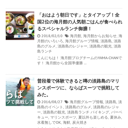
「おはよう朝日です」とタイアップ！全
国2位の海月館の人気朝ごはんが食べられ
るスペシャルランチ御膳！
2018/02/10
海月館
,
海月館からお知らせ
,
海
月館のいろいろ
,
海月館グループ情報
,
淡路島
,
淡路
島のグルメ
,
淡路島のレジャー
,
淡路島の観光
,
淡路
島ランチ
こんにちは！ 海月館ブログチームのYAMA-CHANで
す！ 海月館から全国準優勝 ...
普段着で体験できると噂の淡路島のマリ
ンスポーツに、ならばスーツで挑戦して
みた。
2016/08/27
海月館グループ情報
,
淡路島
,
淡
路島のイベント
,
淡路島のグルメ
,
淡路島のレジャ
ー
,
淡路島の観光
,
淡路島ランチ
バイキング
,
バーベ
キュー
,
マリンスポーツ
,
夏以外も楽しめる
,
夏休み
,
水着無しでOK
,
海鮮
,
炭火焼き