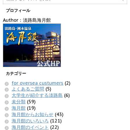
プロフィール
Author：淡路島海月館
カテゴリー
for oversea custumers
(2)
よくあるご質問
(5)
大学生が紹介する淡路島
(6)
未分類
(59)
海月館
(19)
海月館からお知らせ
(43)
海月館のいろいろ
(121)
海月館のイベント
(22)