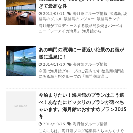
ぎて最高な件
2015/08/11
海月館グループ情報
,
淡路島
,
淡
路島のグルメ
,
淡路島のレジャー
,
淡路島ランチ
海月館がプロデュースする淡路島浜焼きバーベキ
ュー『シーアイガ海月』 海月館から ...
あの鳴門の渦潮に一番近い絶景のお宿が
遂に温泉に！
2014/11/10
海月館グループ情報
今回は海月館グループのご案内です 徳島県鳴門市
にある海月館グループの『鳴門潮崎温 ...
今泊まりたい！海月館のプランはこう選
べ！あなたにピッタリのプランが選べち
ゃいます。海月館のおすすめプラン2015
冬
2014/10/26
海月館グループ情報
こんにちは。海月館ブログ編集長のちゃんくりで