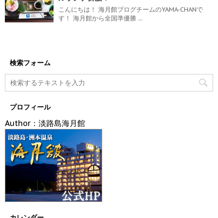
こんにちは！ 海月館ブログチームのYAMA-CHANで
す！ 海月館から全国準優勝 ...
検索フォーム
プロフィール
Author：淡路島海月館
カレンダー