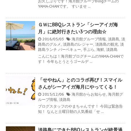
お久しぶりです！海月館グループblogチームの
YAMA-CHANです。 すいませ ...
ＧＷにBBQレストラン「シーアイガ海
月」に絶対行きたい3つの理由☆
2016/05/03
海月館グループ情報
,
淡路島
,
淡
路島のグルメ
,
淡路島のレジャー
,
淡路島の観光
,
淡
路島ランチ
バーベキュー
,
手ぶら
,
海鮮
,
淡路島
こんにちは！海月館ブログチームのYAMA-CHANで
す！ 今年もとうとうゴールデ ...
「せやねん」とのコラボ再び！スマイル
さんがシーアイガ海月にやってくる！
2015/12/06
海月館からお知らせ
,
海月館グ
ループ情報
,
淡路島
ブログスタッフのやまちゃんです！ 今回は緊急告
知！ なんと土曜日朝の人気番組「せ ...
淡路島にできたBBQレストランが絶景過