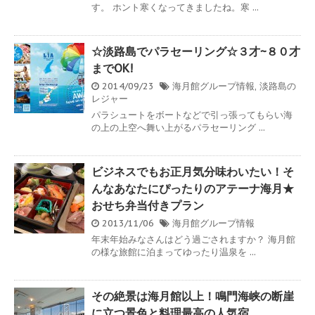
す。 ホント寒くなってきましたね。寒 ...
☆淡路島でパラセーリング☆３才~８０才
までOK!
2014/09/23
海月館グループ情報
,
淡路島の
レジャー
パラシュートをボートなどで引っ張ってもらい海
の上の上空へ舞い上がるパラセーリング ...
ビジネスでもお正月気分味わいたい！そ
んなあなたにぴったりのアテーナ海月★
おせち弁当付きプラン
2013/11/06
海月館グループ情報
年末年始みなさんはどう過ごされますか？ 海月館
の様な旅館に泊まってゆったり温泉を ...
その絶景は海月館以上！鳴門海峡の断崖
に立つ景色と料理最高の人気宿。