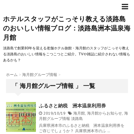
ホテルスタッフがこっそり教える淡路島
のおいしい情報ブログ：淡路島洲本温泉海
月館
淡路島で創業80年を迎える老舗ホテル旅館・海月館のスタッフがこっそり教え
る淡路島のおいしい情報をこつこつとご紹介。TVや雑誌に紹介されない情報も
あるかも？
ホーム
>
海月館グループ情報
>
「 海月館グループ情報 」 一覧
ふるさと納税 洲本温泉利用券
2019/10/19
海月館
,
海月館からお知らせ
,
海
月館グループ情報
淡路島
兵庫県洲本市のふるさと納税 洲本温泉利用券を
ご存じでしょうか？ 兵庫県洲本市のふ ...