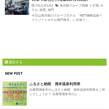
2012/03/02
海月館グループ情報
うず潮
,
ホ
テル
,
絶景
,
鳴門
今日は海月館のグループホテル 「鳴門潮崎温泉ベ
イリゾートホテル鳴門海月」に出張で ...
購読する
NEW POST
ふるさと納税 洲本温泉利用券
兵庫県洲本市のふるさと納税 洲本温泉利用券をご存
じでしょうか？ 兵庫県洲本市のふ ...