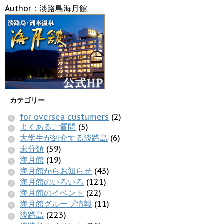
Author：淡路島海月館
カテゴリー
for oversea custumers
(2)
よくあるご質問
(5)
大学生が紹介する淡路島
(6)
未分類
(59)
海月館
(19)
海月館からお知らせ
(43)
海月館のいろいろ
(121)
海月館のイベント
(22)
海月館グループ情報
(11)
淡路島
(223)