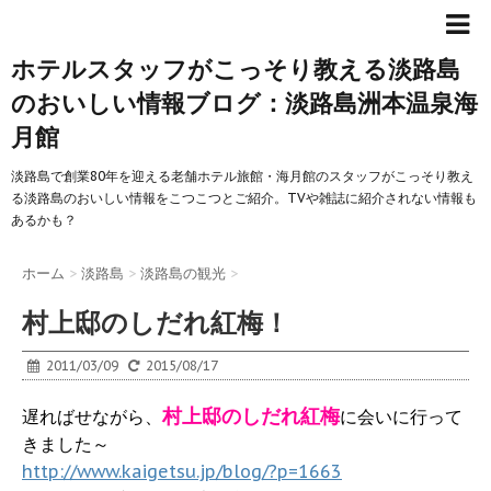
ホテルスタッフがこっそり教える淡路島
のおいしい情報ブログ：淡路島洲本温泉海
月館
淡路島で創業80年を迎える老舗ホテル旅館・海月館のスタッフがこっそり教え
る淡路島のおいしい情報をこつこつとご紹介。TVや雑誌に紹介されない情報も
あるかも？
ホーム
>
淡路島
>
淡路島の観光
>
村上邸のしだれ紅梅！
2011/03/09
2015/08/17
村上邸のしだれ紅梅
遅ればせながら、
に会いに行って
きました～
http://www.kaigetsu.jp/blog/?p=1663