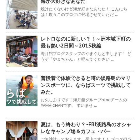
海が大好きなあなた
焼けたくないけど海が好きなあなた！ こんにち
は！度々このブログに登場させていただ ...
レトロなのに新しい？！～洲本城下町の
最も熱い2日間～2015秋編
海月館ブログスタッフのやまぐちと申します！ ど
うぞ「やまちゃん」と呼んでください ...
普段着で体験できると噂の淡路島のマリ
ンスポーツに、ならばスーツで挑戦して
みた。
お久しぶりです！海月館グループblogチームの
YAMA-CHANです。 すいませ ...
夏は、もう終わり？~FBI淡路島のオシャ
レなキャンプ場＆カフェ・バー
ご無沙汰しております。平山です！！ ブログ担当