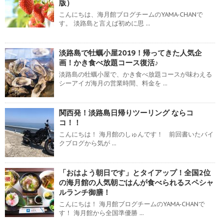
版）
こんにちは、海月館ブログチームのYAMA-CHANで
す。 淡路島と言えば初めに思 ...
淡路島で牡蠣小屋2019！帰ってきた人気企
画！かき食べ放題コース復活♪
淡路島の牡蠣小屋で、かき食べ放題コースが味わえる
シーアイガ海月の営業時間、料金を ...
関西発！淡路島日帰りツーリング ならコ
コ！！
こんにちは！ 海月館のしゅんです！ 前回書いたバイ
クブログから気が ...
「おはよう朝日です」とタイアップ！全国2位
の海月館の人気朝ごはんが食べられるスペシャ
ルランチ御膳！
こんにちは！ 海月館ブログチームのYAMA-CHANで
す！ 海月館から全国準優勝 ...