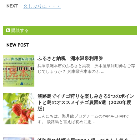
NEXT
久しぶりに・・・
購読する
NEW POST
ふるさと納税 洲本温泉利用券
兵庫県洲本市のふるさと納税 洲本温泉利用券をご存
じでしょうか？ 兵庫県洲本市のふ ...
淡路島でイチゴ狩りを楽しみきる5つのポイン
トと島のオススメイチゴ農園6選（2020年度
版）
こんにちは、海月館ブログチームのYAMA-CHANで
す。 淡路島と言えば初めに思 ...