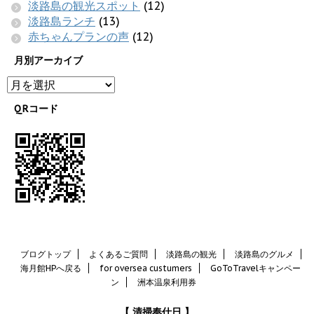
淡路島の観光スポット
(12)
淡路島ランチ
(13)
赤ちゃんプランの声
(12)
月別アーカイブ
QRコード
ブログトップ
よくあるご質問
淡路島の観光
淡路島のグルメ
海月館HPへ戻る
for oversea custumers
GoToTravelキャンペー
ン
洲本温泉利用券
【 清掃奉仕日 】