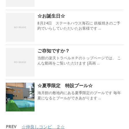
☆お誕生日☆
8月24日 ステーキハウス海石に 鉄板焼きのご予
約でいらしていただいたお客様です ...
ご存知ですか？
当館の楽天トラベルＨＰのトップページでは、 こ
んな動画をご覧いただけます [高画 ...
☆夏季限定 特設プール☆
海月館の敷地内にある夏季限定のプールです 毎年
夏になるとプールができあがります ...
PREV
☆仲良しコンビ ２☆