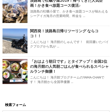
淡路島で牡蠣小屋2019！帰ってきた人気企
画！かき食べ放題コース復活♪
淡路島の牡蠣小屋で、かき食べ放題コースが味わえる
シーアイガ海月の営業時間、料金を ...
関西発！淡路島日帰りツーリング ならコ
コ！！
こんにちは！ 海月館のしゅんです！ 前回書いたバイ
クブログから気が ...
「おはよう朝日です」とタイアップ！全国2位
の海月館の人気朝ごはんが食べられるスペシャ
ルランチ御膳！
こんにちは！ 海月館ブログチームのYAMA-CHANで
す！ 海月館から全国準優勝 ...
検索フォーム