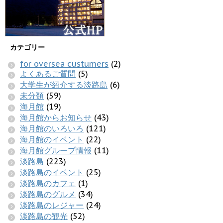
カテゴリー
for oversea custumers
(2)
よくあるご質問
(5)
大学生が紹介する淡路島
(6)
未分類
(59)
海月館
(19)
海月館からお知らせ
(43)
海月館のいろいろ
(121)
海月館のイベント
(22)
海月館グループ情報
(11)
淡路島
(223)
淡路島のイベント
(25)
淡路島のカフェ
(1)
淡路島のグルメ
(34)
淡路島のレジャー
(24)
淡路島の観光
(52)