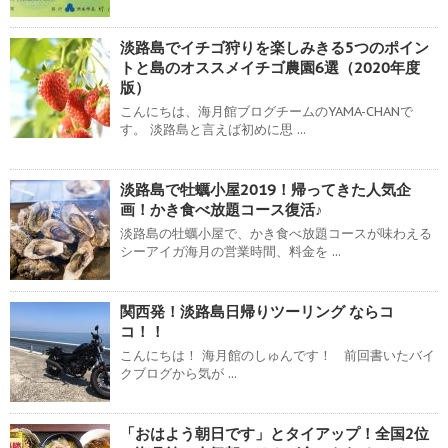
淡路島でイチゴ狩りを楽しみきる5つのポイン
トと島のオススメイチゴ農園6選（2020年度
版）
こんにちは、海月館ブログチームのYAMA-CHANで
す。 淡路島と言えば初めに思 ...
淡路島で牡蠣小屋2019！帰ってきた人気企
画！かき食べ放題コース復活♪
淡路島の牡蠣小屋で、かき食べ放題コースが味わえる
シーアイガ海月の営業時間、料金を ...
関西発！淡路島日帰りツーリング ならコ
コ！！
こんにちは！ 海月館のしゅんです！ 前回書いたバイ
クブログから気が ...
「おはよう朝日です」とタイアップ！全国2位