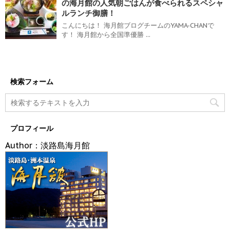
の海月館の人気朝ごはんが食べられるスペシャ
ルランチ御膳！
こんにちは！ 海月館ブログチームのYAMA-CHANで
す！ 海月館から全国準優勝 ...
検索フォーム
プロフィール
Author：淡路島海月館