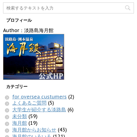
プロフィール
Author：淡路島海月館
カテゴリー
for oversea custumers
(2)
よくあるご質問
(5)
大学生が紹介する淡路島
(6)
未分類
(59)
海月館
(19)
海月館からお知らせ
(43)
海月館のいろいろ
(121)