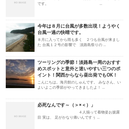
です。 ...
今年は８月に台風が多数出現！ようやく
台風一過の快晴です。
８月に入ってから雨も多く ２つも台風が来まし
た 台風１２号の影響で 淡路島祭りの ...
ツーリングの季節！淡路島一周のおすす
めスポットと意外と迷いやすい三つのポ
イント！関西からなら昼出発でもOK！
こんにちは。海月館のしゅんです。 みなさん、い
よいよこの季節がやってきましたよ！ ...
必死なんです～（＞×＜）」
４人揃って着物姿お披露
目 実は、 足がかなり痛いんですぅ ...