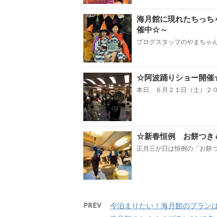
海月館に現れたちっち
催中☆～
ブログスタッフのやまちゃん
☆阿波踊りショー開催
本日、６月２１日（土）２０時
☆新春恒例 お餅つき
正月三が日は恒例の「お餅つ
PREV
今泊まりたい！海月館のプラン