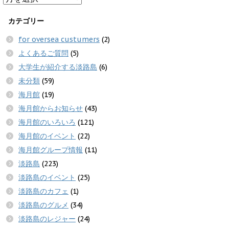
カテゴリー
for oversea custumers
(2)
よくあるご質問
(5)
大学生が紹介する淡路島
(6)
未分類
(59)
海月館
(19)
海月館からお知らせ
(43)
海月館のいろいろ
(121)
海月館のイベント
(22)
海月館グループ情報
(11)
淡路島
(223)
淡路島のイベント
(25)
淡路島のカフェ
(1)
淡路島のグルメ
(34)
淡路島のレジャー
(24)