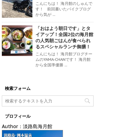
こんにちは！ 海月館のしゅんで
す！ 前回書いたバイクブログ
から気が ...
「おはよう朝日です」とタ
イアップ！全国2位の海月館
の人気朝ごはんが食べられ
るスペシャルランチ御膳！
こんにちは！ 海月館ブログチー
ムのYAMA-CHANです！ 海月館
から全国準優勝 ...
検索フォーム
プロフィール
Author：淡路島海月館