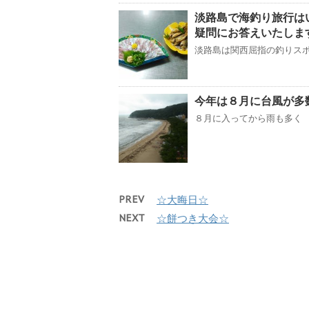
淡路島で海釣り旅行は
疑問にお答えいたしま
淡路島は関西屈指の釣りスポ
今年は８月に台風が多
８月に入ってから雨も多く 
PREV
☆大晦日☆
NEXT
☆餅つき大会☆