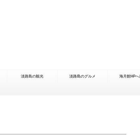
淡路島の観光
淡路島のグルメ
海月館HPへ