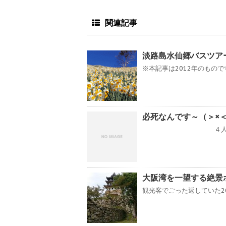
関連記事
淡路島水仙郷バスツア
※本記事は2012年のものです。最
必死なんです～（＞×
４人揃って着物姿お披
大阪湾を一望する絶景
観光客でごった返していた20