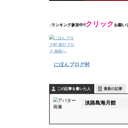
2012年 元旦
クリック
↓ランキング参加中!!
お願い
にほんブログ村
この記事を書いた人
最新の記事
淡路島海月館