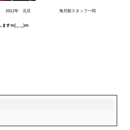
 海月館スタッフ一同
しますｍ(＿＿)ｍ