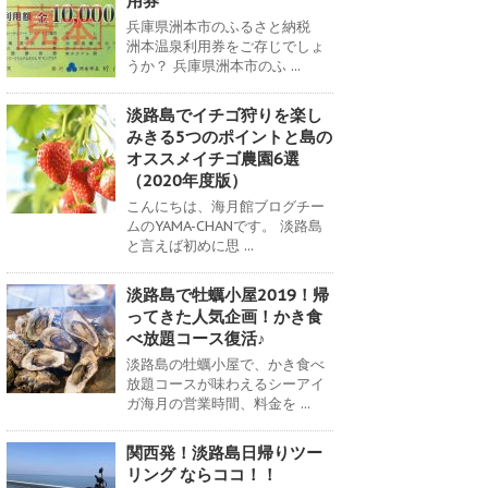
用券
兵庫県洲本市のふるさと納税
洲本温泉利用券をご存じでしょ
うか？ 兵庫県洲本市のふ ...
淡路島でイチゴ狩りを楽し
みきる5つのポイントと島の
オススメイチゴ農園6選
（2020年度版）
こんにちは、海月館ブログチー
ムのYAMA-CHANです。 淡路島
と言えば初めに思 ...
淡路島で牡蠣小屋2019！帰
ってきた人気企画！かき食
べ放題コース復活♪
淡路島の牡蠣小屋で、かき食べ
放題コースが味わえるシーアイ
ガ海月の営業時間、料金を ...
関西発！淡路島日帰りツー
リング ならココ！！