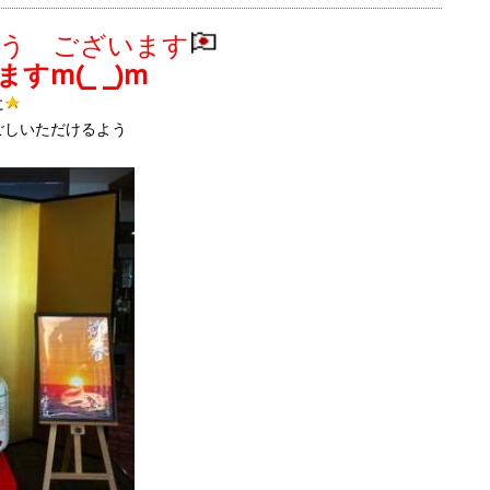
う ございます
m(_ _)m
に
ごしいただけるよう