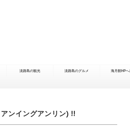
淡路島の観光
淡路島のグルメ
海月館HPへ
フアンイングアンリン) !!