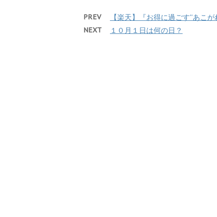
PREV
【楽天】『お得に過ごす“あこが
NEXT
１０月１日は何の日？