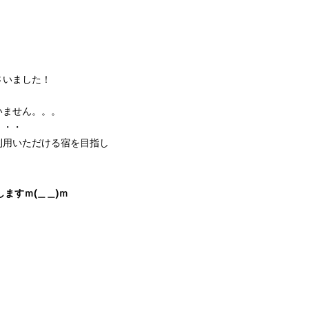
。
さいました！
いません。。。
・・・
利用いただける宿を目指し
）
しますｍ(＿＿)ｍ