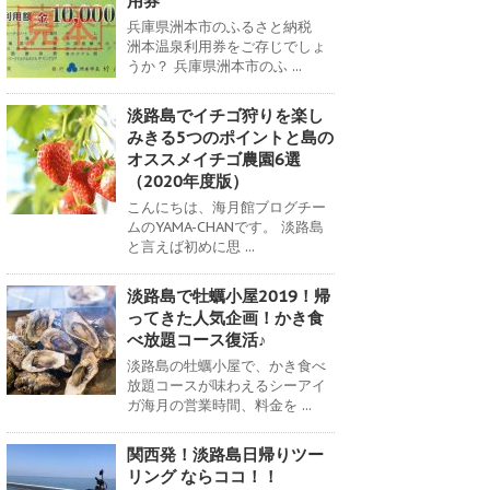
用券
兵庫県洲本市のふるさと納税
洲本温泉利用券をご存じでしょ
うか？ 兵庫県洲本市のふ ...
淡路島でイチゴ狩りを楽し
みきる5つのポイントと島の
オススメイチゴ農園6選
（2020年度版）
こんにちは、海月館ブログチー
ムのYAMA-CHANです。 淡路島
と言えば初めに思 ...
淡路島で牡蠣小屋2019！帰
ってきた人気企画！かき食
べ放題コース復活♪
淡路島の牡蠣小屋で、かき食べ
放題コースが味わえるシーアイ
ガ海月の営業時間、料金を ...
関西発！淡路島日帰りツー
リング ならココ！！