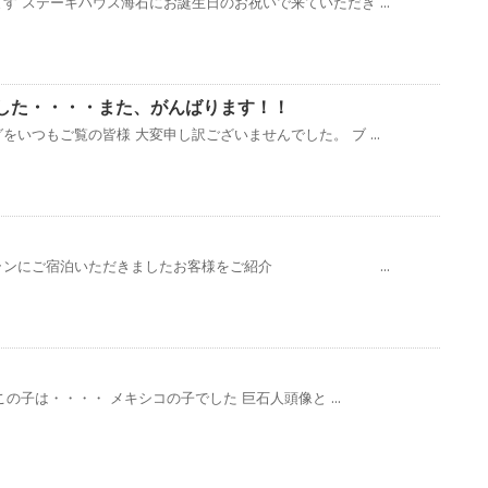
す ステーキハウス海石にお誕生日のお祝いで来ていただき ...
した・・・・また、がんばります！！
いつもご覧の皆様 大変申し訳ございませんでした。 ブ ...
にご宿泊いただきましたお客様をご紹介 ...
この子は・・・・ メキシコの子でした 巨石人頭像と ...