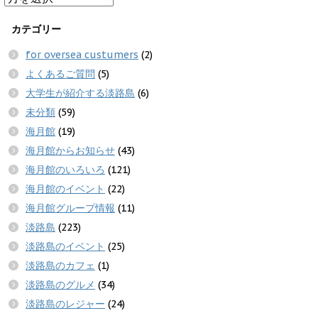
カテゴリー
for oversea custumers
(2)
よくあるご質問
(5)
大学生が紹介する淡路島
(6)
未分類
(59)
海月館
(19)
海月館からお知らせ
(43)
海月館のいろいろ
(121)
海月館のイベント
(22)
海月館グループ情報
(11)
淡路島
(223)
淡路島のイベント
(25)
淡路島のカフェ
(1)
淡路島のグルメ
(34)
淡路島のレジャー
(24)