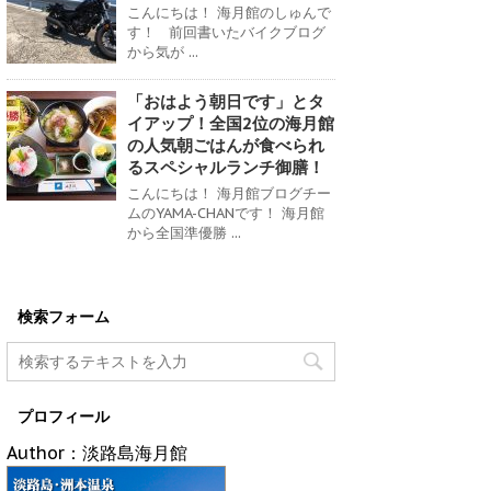
こんにちは！ 海月館のしゅんで
す！ 前回書いたバイクブログ
から気が ...
「おはよう朝日です」とタ
イアップ！全国2位の海月館
の人気朝ごはんが食べられ
るスペシャルランチ御膳！
こんにちは！ 海月館ブログチー
ムのYAMA-CHANです！ 海月館
から全国準優勝 ...
検索フォーム
プロフィール
Author：淡路島海月館