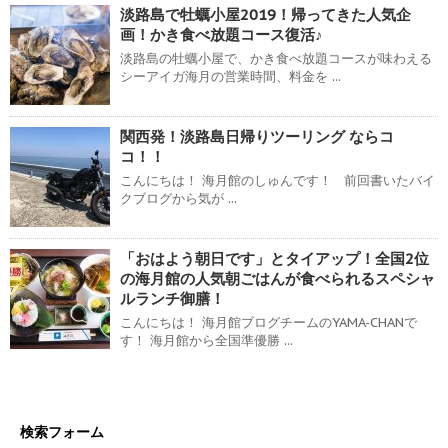
淡路島で牡蠣小屋2019！帰ってきた人気企
画！かき食べ放題コース復活♪
淡路島の牡蠣小屋で、かき食べ放題コースが味わえる
シーアイガ海月の営業時間、料金を ...
関西発！淡路島日帰りツーリング ならコ
コ！！
こんにちは！ 海月館のしゅんです！ 前回書いたバイ
クブログから気が ...
「おはよう朝日です」とタイアップ！全国2位
の海月館の人気朝ごはんが食べられるスペシャ
ルランチ御膳！
こんにちは！ 海月館ブログチームのYAMA-CHANで
す！ 海月館から全国準優勝 ...
検索フォーム