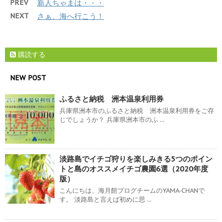
PREV
新人ちゃまは・・・
NEXT
さぁ、海へ行こう！
購読する
NEW POST
ふるさと納税 洲本温泉利用券
兵庫県洲本市のふるさと納税 洲本温泉利用券をご存
じでしょうか？ 兵庫県洲本市のふ ...
淡路島でイチゴ狩りを楽しみきる5つのポイン
トと島のオススメイチゴ農園6選（2020年度
版）
こんにちは、海月館ブログチームのYAMA-CHANで
す。 淡路島と言えば初めに思 ...