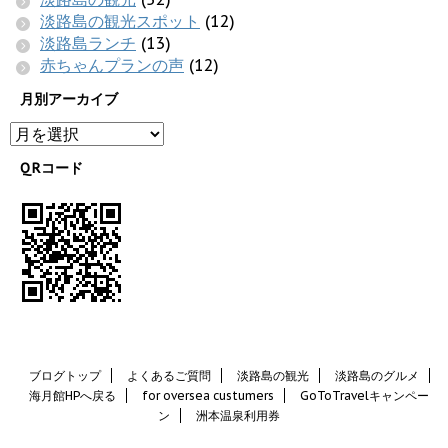
淡路島の観光スポット
(12)
淡路島ランチ
(13)
赤ちゃんプランの声
(12)
月別アーカイブ
QRコード
ブログトップ
よくあるご質問
淡路島の観光
淡路島のグルメ
海月館HPへ戻る
for oversea custumers
GoToTravelキャンペー
ン
洲本温泉利用券