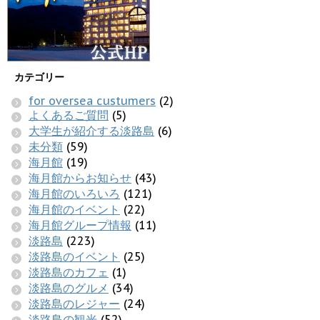
カテゴリー
for oversea custumers
(2)
よくあるご質問
(5)
大学生が紹介する淡路島
(6)
未分類
(59)
海月館
(19)
海月館からお知らせ
(43)
海月館のいろいろ
(121)
海月館のイベント
(22)
海月館グループ情報
(11)
淡路島
(223)
淡路島のイベント
(25)
淡路島のカフェ
(1)
淡路島のグルメ
(34)
淡路島のレジャー
(24)
淡路島の観光
(52)