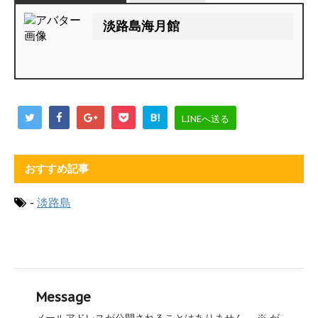
淡路島海月館
B!
LINEへ送る
おすすめ記事
-
淡路島
Message