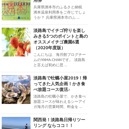
用券
兵庫県洲本市のふるさと納税
洲本温泉利用券をご存じでしょ
うか？ 兵庫県洲本市のふ ...
淡路島でイチゴ狩りを楽し
みきる5つのポイントと島の
オススメイチゴ農園6選
（2020年度版）
こんにちは、海月館ブログチー
ムのYAMA-CHANです。 淡路島
と言えば初めに思 ...
淡路島で牡蠣小屋2019！帰
ってきた人気企画！かき食
べ放題コース復活♪
淡路島の牡蠣小屋で、かき食べ
放題コースが味わえるシーアイ
ガ海月の営業時間、料金を ...
関西発！淡路島日帰りツー
リング ならココ！！