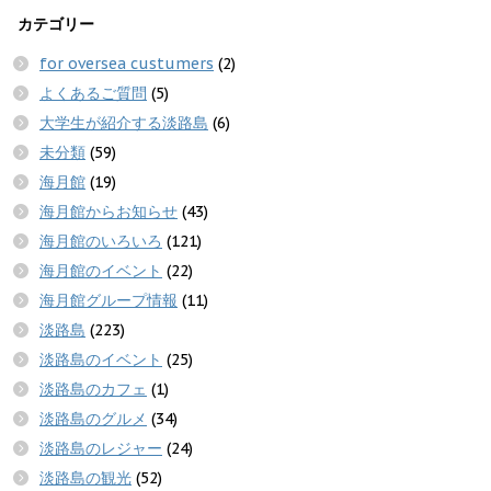
カテゴリー
for oversea custumers
(2)
よくあるご質問
(5)
大学生が紹介する淡路島
(6)
未分類
(59)
海月館
(19)
海月館からお知らせ
(43)
海月館のいろいろ
(121)
海月館のイベント
(22)
海月館グループ情報
(11)
淡路島
(223)
淡路島のイベント
(25)
淡路島のカフェ
(1)
淡路島のグルメ
(34)
淡路島のレジャー
(24)
淡路島の観光
(52)