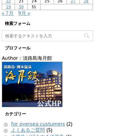
22
23
24
25
26
27
28
29
30
31
« 7月
9月 »
検索フォーム
プロフィール
Author：淡路島海月館
カテゴリー
for oversea custumers
(2)
よくあるご質問
(5)