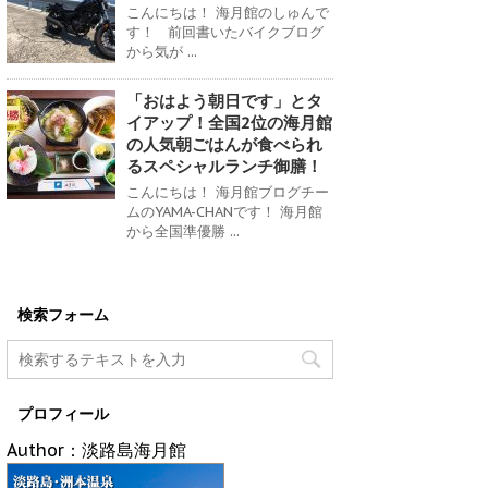
こんにちは！ 海月館のしゅんで
す！ 前回書いたバイクブログ
から気が ...
「おはよう朝日です」とタ
イアップ！全国2位の海月館
の人気朝ごはんが食べられ
るスペシャルランチ御膳！
こんにちは！ 海月館ブログチー
ムのYAMA-CHANです！ 海月館
から全国準優勝 ...
検索フォーム
プロフィール
Author：淡路島海月館