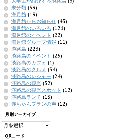
大学生が紹介する淡路島
(6)
未分類
(59)
海月館
(19)
海月館からお知らせ
(43)
海月館のいろいろ
(121)
海月館のイベント
(22)
海月館グループ情報
(11)
淡路島
(223)
淡路島のイベント
(25)
淡路島のカフェ
(1)
淡路島のグルメ
(34)
淡路島のレジャー
(24)
淡路島の観光
(52)
淡路島の観光スポット
(12)
淡路島ランチ
(13)
赤ちゃんプランの声
(12)
月別アーカイブ
QRコード