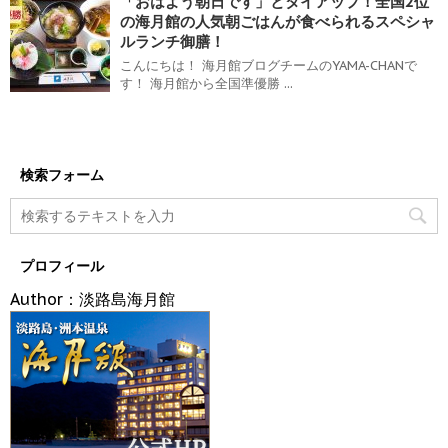
「おはよう朝日です」とタイアップ！全国2位
の海月館の人気朝ごはんが食べられるスペシャ
ルランチ御膳！
こんにちは！ 海月館ブログチームのYAMA-CHANで
す！ 海月館から全国準優勝 ...
検索フォーム
プロフィール
Author：淡路島海月館