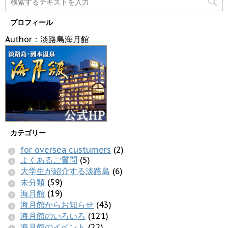
プロフィール
Author：淡路島海月館
カテゴリー
for oversea custumers
(2)
よくあるご質問
(5)
大学生が紹介する淡路島
(6)
未分類
(59)
海月館
(19)
海月館からお知らせ
(43)
海月館のいろいろ
(121)
海月館のイベント
(22)