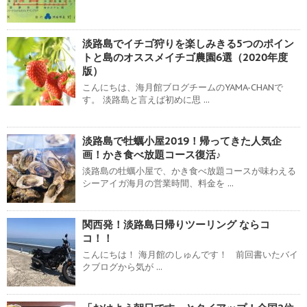
淡路島でイチゴ狩りを楽しみきる5つのポイン
トと島のオススメイチゴ農園6選（2020年度
版）
こんにちは、海月館ブログチームのYAMA-CHANで
す。 淡路島と言えば初めに思 ...
淡路島で牡蠣小屋2019！帰ってきた人気企
画！かき食べ放題コース復活♪
淡路島の牡蠣小屋で、かき食べ放題コースが味わえる
シーアイガ海月の営業時間、料金を ...
関西発！淡路島日帰りツーリング ならコ
コ！！
こんにちは！ 海月館のしゅんです！ 前回書いたバイ
クブログから気が ...