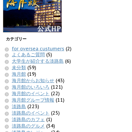
カテゴリー
for oversea custumers
(2)
よくあるご質問
(5)
大学生が紹介する淡路島
(6)
未分類
(59)
海月館
(19)
海月館からお知らせ
(43)
海月館のいろいろ
(121)
海月館のイベント
(22)
海月館グループ情報
(11)
淡路島
(223)
淡路島のイベント
(25)
淡路島のカフェ
(1)
淡路島のグルメ
(34)