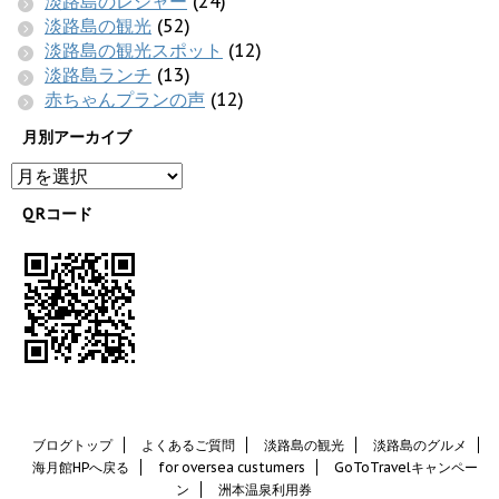
淡路島のレジャー
(24)
淡路島の観光
(52)
淡路島の観光スポット
(12)
淡路島ランチ
(13)
赤ちゃんプランの声
(12)
月別アーカイブ
QRコード
ブログトップ
よくあるご質問
淡路島の観光
淡路島のグルメ
海月館HPへ戻る
for oversea custumers
GoToTravelキャンペー
ン
洲本温泉利用券