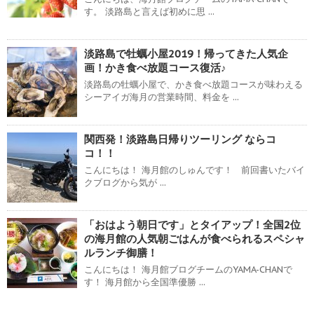
す。 淡路島と言えば初めに思 ...
淡路島で牡蠣小屋2019！帰ってきた人気企
画！かき食べ放題コース復活♪
淡路島の牡蠣小屋で、かき食べ放題コースが味わえる
シーアイガ海月の営業時間、料金を ...
関西発！淡路島日帰りツーリング ならコ
コ！！
こんにちは！ 海月館のしゅんです！ 前回書いたバイ
クブログから気が ...
「おはよう朝日です」とタイアップ！全国2位
の海月館の人気朝ごはんが食べられるスペシャ
ルランチ御膳！
こんにちは！ 海月館ブログチームのYAMA-CHANで
す！ 海月館から全国準優勝 ...