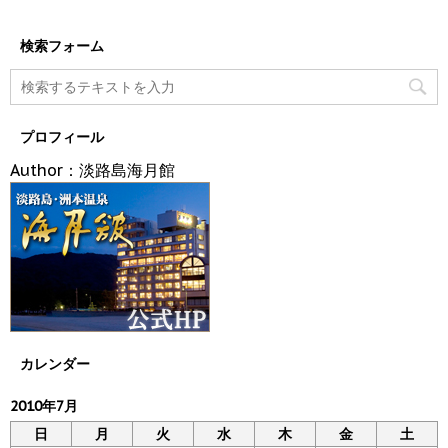
検索フォーム
プロフィール
Author：淡路島海月館
カレンダー
2010年7月
日
月
火
水
木
金
土