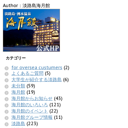
Author：淡路島海月館
カテゴリー
for oversea custumers
(2)
よくあるご質問
(5)
大学生が紹介する淡路島
(6)
未分類
(59)
海月館
(19)
海月館からお知らせ
(43)
海月館のいろいろ
(121)
海月館のイベント
(22)
海月館グループ情報
(11)
淡路島
(223)