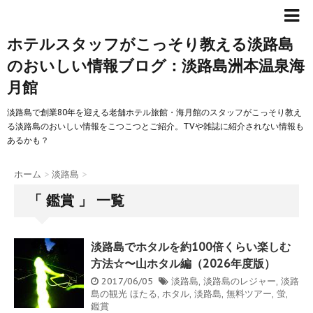
ホテルスタッフがこっそり教える淡路島
のおいしい情報ブログ：淡路島洲本温泉海
月館
淡路島で創業80年を迎える老舗ホテル旅館・海月館のスタッフがこっそり教え
る淡路島のおいしい情報をこつこつとご紹介。TVや雑誌に紹介されない情報も
あるかも？
ホーム
>
淡路島
>
「 鑑賞 」 一覧
淡路島でホタルを約100倍くらい楽しむ
方法☆〜山ホタル編（2026年度版）
2017/06/05
淡路島
,
淡路島のレジャー
,
淡路
島の観光
ほたる
,
ホタル
,
淡路島
,
無料ツアー
,
蛍
,
鑑賞