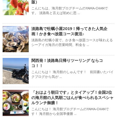
版）
こんにちは、海月館ブログチームのYAMA-CHANで
す。 淡路島と言えば初めに思 ...
淡路島で牡蠣小屋2019！帰ってきた人気企
画！かき食べ放題コース復活♪
淡路島の牡蠣小屋で、かき食べ放題コースが味わえる
シーアイガ海月の営業時間、料金を ...
関西発！淡路島日帰りツーリング ならコ
コ！！
こんにちは！ 海月館のしゅんです！ 前回書いたバイ
クブログから気が ...
「おはよう朝日です」とタイアップ！全国2位
の海月館の人気朝ごはんが食べられるスペシャ
ルランチ御膳！
こんにちは！ 海月館ブログチームのYAMA-CHANで
す！ 海月館から全国準優勝 ...