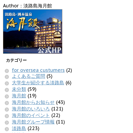
Author：淡路島海月館
カテゴリー
for oversea custumers
(2)
よくあるご質問
(5)
大学生が紹介する淡路島
(6)
未分類
(59)
海月館
(19)
海月館からお知らせ
(43)
海月館のいろいろ
(121)
海月館のイベント
(22)
海月館グループ情報
(11)
淡路島
(223)