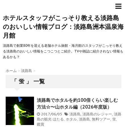
ホテルスタッフがこっそり教える淡路島
のおいしい情報ブログ：淡路島洲本温泉海
月館
淡路島で創業80年を迎える老舗ホテル旅館・海月館のスタッフがこっそり教え
る淡路島のおいしい情報をこつこつとご紹介。TVや雑誌に紹介されない情報も
あるかも？
ホーム
>
淡路島
>
「 蛍 」 一覧
淡路島でホタルを約100倍くらい楽しむ
方法☆〜山ホタル編（2026年度版）
2017/06/05
淡路島
,
淡路島のレジャー
,
淡路
島の観光
ほたる
,
ホタル
,
淡路島
,
無料ツアー
,
蛍
,
鑑賞