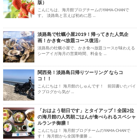
版）
こんにちは、海月館ブログチームのYAMA-CHANで
す。 淡路島と言えば初めに思 ...
淡路島で牡蠣小屋2019！帰ってきた人気企
画！かき食べ放題コース復活♪
淡路島の牡蠣小屋で、かき食べ放題コースが味わえる
シーアイガ海月の営業時間、料金を ...
関西発！淡路島日帰りツーリング ならコ
コ！！
こんにちは！ 海月館のしゅんです！ 前回書いたバイ
クブログから気が ...
「おはよう朝日です」とタイアップ！全国2位
の海月館の人気朝ごはんが食べられるスペシャ
ルランチ御膳！
こんにちは！ 海月館ブログチームのYAMA-CHANで
す！ 海月館から全国準優勝 ...