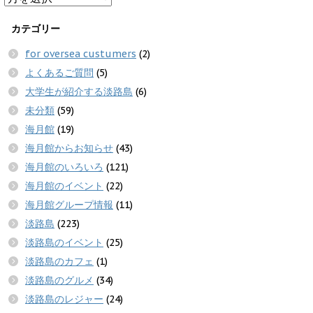
カテゴリー
for oversea custumers
(2)
よくあるご質問
(5)
大学生が紹介する淡路島
(6)
未分類
(59)
海月館
(19)
海月館からお知らせ
(43)
海月館のいろいろ
(121)
海月館のイベント
(22)
海月館グループ情報
(11)
淡路島
(223)
淡路島のイベント
(25)
淡路島のカフェ
(1)
淡路島のグルメ
(34)
淡路島のレジャー
(24)