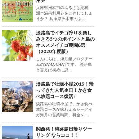
用券
兵庫県洲本市のふるさと納税
洲本温泉利用券をご存じでしょ
うか？ 兵庫県洲本市のふ ...
淡路島でイチゴ狩りを楽し
みきる5つのポイントと島の
オススメイチゴ農園6選
（2020年度版）
こんにちは、海月館ブログチー
ムのYAMA-CHANです。 淡路島
と言えば初めに思 ...
淡路島で牡蠣小屋2019！帰
ってきた人気企画！かき食
べ放題コース復活♪
淡路島の牡蠣小屋で、かき食べ
放題コースが味わえるシーアイ
ガ海月の営業時間、料金を ...
関西発！淡路島日帰りツー
リング ならココ！！