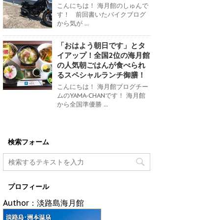
こんにちは！ 海月館のしゅんで
す！ 前回書いたバイクブログ
から気が ...
「おはよう朝日です」とタ
イアップ！全国2位の海月館
の人気朝ごはんが食べられ
るスペシャルランチ御膳！
こんにちは！ 海月館ブログチー
ムのYAMA-CHANです！ 海月館
から全国準優勝 ...
検索フォーム
プロフィール
Author：淡路島海月館