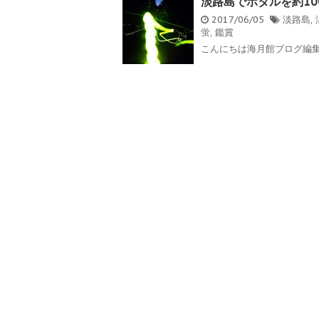
淡路島でホタルを約10
2017/06/05
淡路島
,
蛍
,
鑑賞
こんにちは海月館ブログ編集