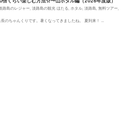
0倍くらい楽しむ方法☆〜山ホタル編（2026年度版）
淡路島のレジャー
,
淡路島の観光
ほたる
,
ホタル
,
淡路島
,
無料ツアー
,
長のちゃんくりです。暑くなってきましたね。 夏到来！ ...