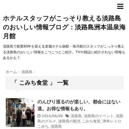
ホテルスタッフがこっそり教える淡路島
のおいしい情報ブログ：淡路島洲本温泉海
月館
淡路島で創業80年を迎える老舗ホテル旅館・海月館のスタッフがこっそり教え
る淡路島のおいしい情報をこつこつとご紹介。TVや雑誌に紹介されない情報も
あるかも？
ホーム
>
淡路島
>
「 こみち食堂 」 一覧
のんびり巡るのが楽しい、都会にはない
道。お得な情報もあり。
2016/06/08
淡路島
,
淡路島のイベント
,
淡路
島のグルメ
,
淡路島の観光
こみち食堂
,
洲本レトロ
こみち
,
淡路島