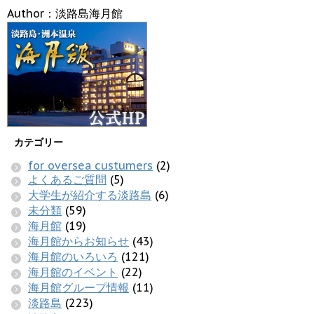
Author：淡路島海月館
カテゴリー
for oversea custumers
(2)
よくあるご質問
(5)
大学生が紹介する淡路島
(6)
未分類
(59)
海月館
(19)
海月館からお知らせ
(43)
海月館のいろいろ
(121)
海月館のイベント
(22)
海月館グループ情報
(11)
淡路島
(223)