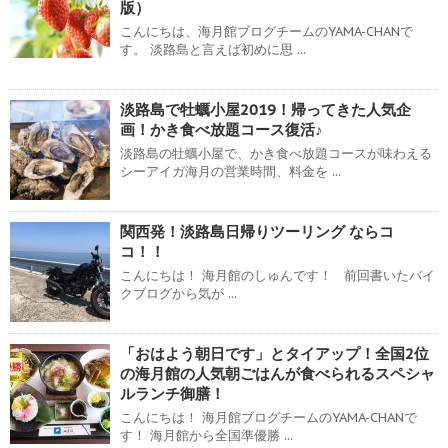
版）
こんにちは、海月館ブログチームのYAMA-CHANで
す。 淡路島と言えば初めに思 ...
淡路島で牡蠣小屋2019！帰ってきた人気企
画！かき食べ放題コース復活♪
淡路島の牡蠣小屋で、かき食べ放題コースが味わえる
シーアイガ海月の営業時間、料金を ...
関西発！淡路島日帰りツーリング ならコ
コ！！
こんにちは！ 海月館のしゅんです！ 前回書いたバイ
クブログから気が ...
「おはよう朝日です」とタイアップ！全国2位
の海月館の人気朝ごはんが食べられるスペシャ
ルランチ御膳！
こんにちは！ 海月館ブログチームのYAMA-CHANで
す！ 海月館から全国準優勝 ...