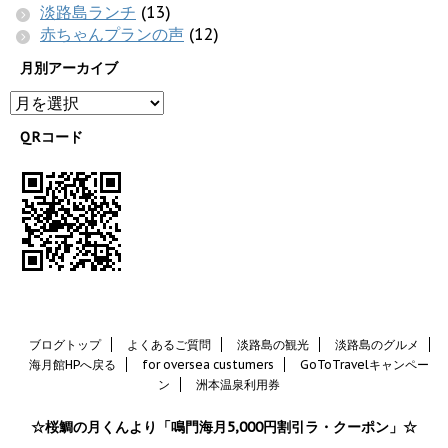
淡路島ランチ
(13)
赤ちゃんプランの声
(12)
月別アーカイブ
QRコード
ブログトップ
よくあるご質問
淡路島の観光
淡路島のグルメ
海月館HPへ戻る
for oversea custumers
GoToTravelキャンペー
ン
洲本温泉利用券
☆桜鯛の月くんより「鳴門海月5,000円割引ラ・クーポン」☆