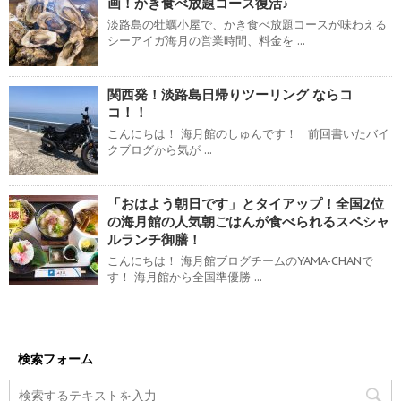
画！かき食べ放題コース復活♪
淡路島の牡蠣小屋で、かき食べ放題コースが味わえる
シーアイガ海月の営業時間、料金を ...
関西発！淡路島日帰りツーリング ならコ
コ！！
こんにちは！ 海月館のしゅんです！ 前回書いたバイ
クブログから気が ...
「おはよう朝日です」とタイアップ！全国2位
の海月館の人気朝ごはんが食べられるスペシャ
ルランチ御膳！
こんにちは！ 海月館ブログチームのYAMA-CHANで
す！ 海月館から全国準優勝 ...
検索フォーム