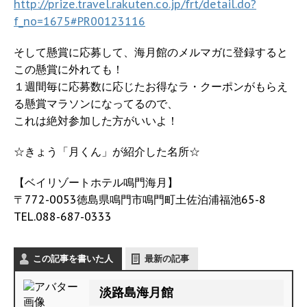
http://prize.travel.rakuten.co.jp/frt/detail.do?
f_no=1675#PR00123116
そして懸賞に応募して、海月館のメルマガに登録すると
この懸賞に外れても！
１週間毎に応募数に応じたお得なラ・クーポンがもらえ
る懸賞マラソンになってるので、
これは絶対参加した方がいいよ！
☆きょう「月くん」が紹介した名所☆
【ベイリゾートホテル鳴門海月】
〒772-0053徳島県鳴門市鳴門町土佐泊浦福池65-8
TEL.088-687-0333
この記事を書いた人
最新の記事
淡路島海月館