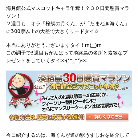
海月館公式マスコットキャラ争奪！？３０日間懸賞マラ
ソン！
２週目も、オラ「桜鯛の月くん」が「たまねぎ海くん」
に300票以上の大差で大きくリードタイ☆
本当にありがとうございますタイ！m(__)m
この調子で3週目もがんばって淡路島の名所と素敵なプ
レゼントをしていくタイ>>(*^_^*)<<
今日紹介するのは、海くんが道の駅うずしおを紹介して