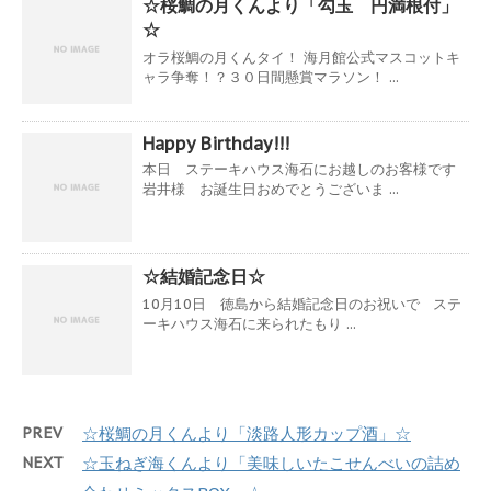
☆桜鯛の月くんより「勾玉 円満根付」
☆
オラ桜鯛の月くんタイ！ 海月館公式マスコットキ
ャラ争奪！？３０日間懸賞マラソン！ ...
Happy Birthday!!!
本日 ステーキハウス海石にお越しのお客様です
岩井様 お誕生日おめでとうございま ...
☆結婚記念日☆
10月10日 徳島から結婚記念日のお祝いで ステ
ーキハウス海石に来られたもり ...
PREV
☆桜鯛の月くんより「淡路人形カップ酒」☆
NEXT
☆玉ねぎ海くんより「美味しいたこせんべいの詰め