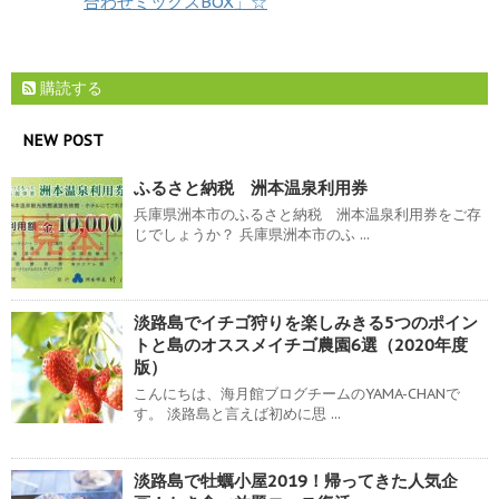
合わせミックスBOX」☆
購読する
NEW POST
ふるさと納税 洲本温泉利用券
兵庫県洲本市のふるさと納税 洲本温泉利用券をご存
じでしょうか？ 兵庫県洲本市のふ ...
淡路島でイチゴ狩りを楽しみきる5つのポイン
トと島のオススメイチゴ農園6選（2020年度
版）
こんにちは、海月館ブログチームのYAMA-CHANで
す。 淡路島と言えば初めに思 ...
淡路島で牡蠣小屋2019！帰ってきた人気企