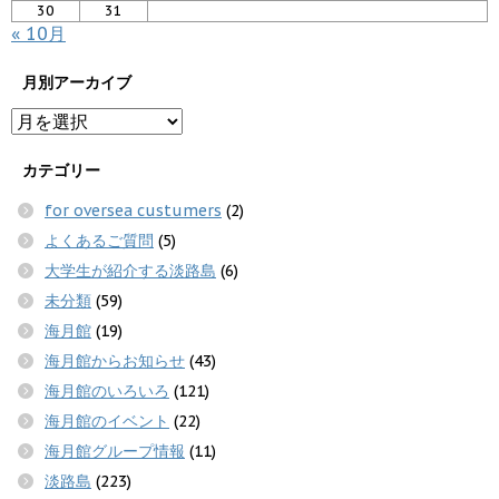
30
31
« 10月
月別アーカイブ
カテゴリー
for oversea custumers
(2)
よくあるご質問
(5)
大学生が紹介する淡路島
(6)
未分類
(59)
海月館
(19)
海月館からお知らせ
(43)
海月館のいろいろ
(121)
海月館のイベント
(22)
海月館グループ情報
(11)
淡路島
(223)