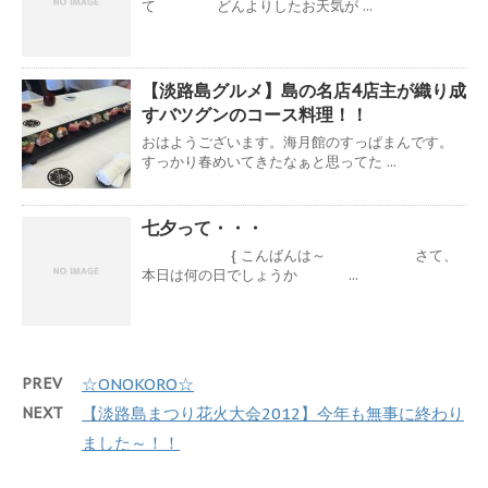
て どんよりしたお天気が ...
【淡路島グルメ】島の名店4店主が織り成
すバツグンのコース料理！！
おはようございます。海月館のすっぱまんです。
すっかり春めいてきたなぁと思ってた ...
七夕って・・・
{ こんばんは～ さて、
本日は何の日でしょうか ...
PREV
☆ONOKORO☆
NEXT
【淡路島まつり花火大会2012】今年も無事に終わり
ました～！！