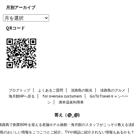
月別アーカイブ
QRコード
ブログトップ
よくあるご質問
淡路島の観光
淡路島のグルメ
海月館HPへ戻る
for oversea custumers
GoToTravelキャンペー
ン
洲本温泉利用券
答え（@_@)
淡路島で創業80年を迎える老舗ホテル旅館・海月館のスタッフがこっそり教える淡
島のおいしい情報をこつこつとご紹介。TVや雑誌に紹介されない情報もあるかも