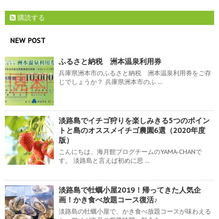
購読する
NEW POST
ふるさと納税 洲本温泉利用券
兵庫県洲本市のふるさと納税 洲本温泉利用券をご存
じでしょうか？ 兵庫県洲本市のふ ...
淡路島でイチゴ狩りを楽しみきる5つのポイン
トと島のオススメイチゴ農園6選（2020年度
版）
こんにちは、海月館ブログチームのYAMA-CHANで
す。 淡路島と言えば初めに思 ...
淡路島で牡蠣小屋2019！帰ってきた人気企
画！かき食べ放題コース復活♪
淡路島の牡蠣小屋で、かき食べ放題コースが味わえる