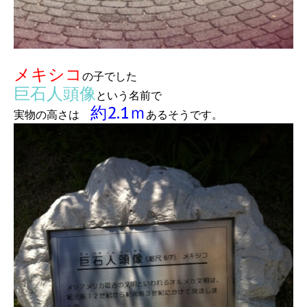
メキシコ
の子でした
巨石人頭像
という名前で
約2.1ｍ
実物の高さは
あるそうです。