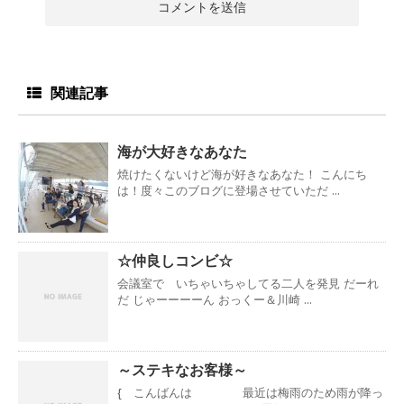
関連記事
海が大好きなあなた
焼けたくないけど海が好きなあなた！ こんにち
は！度々このブログに登場させていただ ...
☆仲良しコンビ☆
会議室で いちゃいちゃしてる二人を発見 だーれ
だ じゃーーーーん おっくー＆川崎 ...
～ステキなお客様～
{ こんばんは 最近は梅雨のため雨が降っ