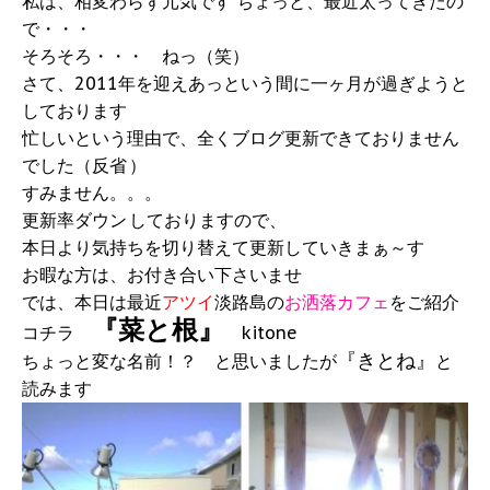
私は、相変わらず元気です
ちょっと、最近太ってきたの
で・・・
そろそろ・・・ ねっ（笑）
さて、2011年を迎えあっという間に一ヶ月が過ぎようと
しております
忙しいという理由で、全くブログ更新できておりません
でした（反省
）
すみません。。。
更新率ダウン
しておりますので、
本日より気持ちを切り替えて更新していきまぁ～す
お暇な方は、お付き合い下さいませ
では、本日は最近
アツイ
淡路島の
お洒落カフェ
をご紹介
『菜と根』
コチラ
kitone
『きとね』
ちょっと変な名前！？ と思いましたが
と
読みます