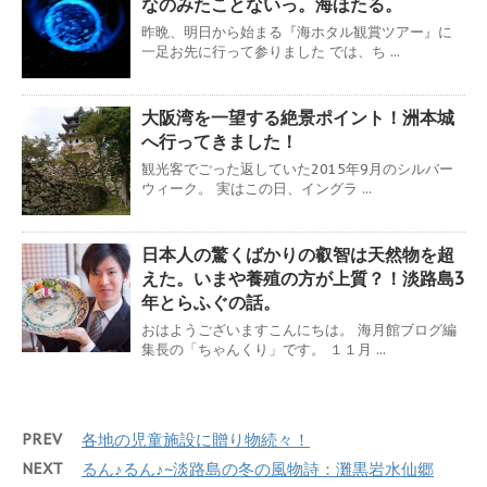
なのみたことないっ。海ほたる。
昨晩、明日から始まる『海ホタル観賞ツアー』に
一足お先に行って参りました では、ち ...
大阪湾を一望する絶景ポイント！洲本城
へ行ってきました！
観光客でごった返していた2015年9月のシルバー
ウィーク。 実はこの日、イングラ ...
日本人の驚くばかりの叡智は天然物を超
えた。いまや養殖の方が上質？！淡路島3
年とらふぐの話。
おはようございますこんにちは。 海月館ブログ編
集長の「ちゃんくり」です。 １１月 ...
PREV
各地の児童施設に贈り物続々！
NEXT
るん♪るん♪~淡路島の冬の風物詩：灘黒岩水仙郷