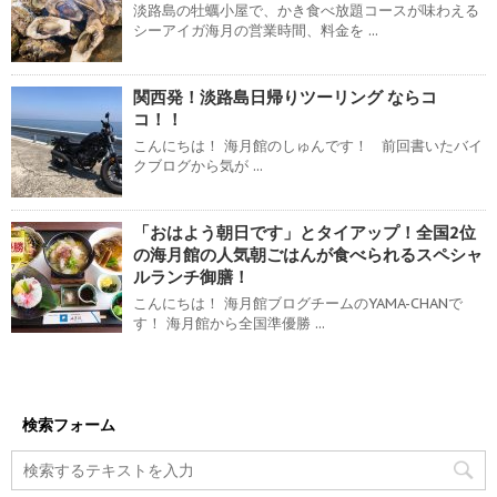
淡路島の牡蠣小屋で、かき食べ放題コースが味わえる
シーアイガ海月の営業時間、料金を ...
関西発！淡路島日帰りツーリング ならコ
コ！！
こんにちは！ 海月館のしゅんです！ 前回書いたバイ
クブログから気が ...
「おはよう朝日です」とタイアップ！全国2位
の海月館の人気朝ごはんが食べられるスペシャ
ルランチ御膳！
こんにちは！ 海月館ブログチームのYAMA-CHANで
す！ 海月館から全国準優勝 ...
検索フォーム