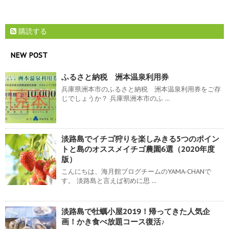
購読する
NEW POST
ふるさと納税 洲本温泉利用券
兵庫県洲本市のふるさと納税 洲本温泉利用券をご存
じでしょうか？ 兵庫県洲本市のふ ...
淡路島でイチゴ狩りを楽しみきる5つのポイン
トと島のオススメイチゴ農園6選（2020年度
版）
こんにちは、海月館ブログチームのYAMA-CHANで
す。 淡路島と言えば初めに思 ...
淡路島で牡蠣小屋2019！帰ってきた人気企
画！かき食べ放題コース復活♪