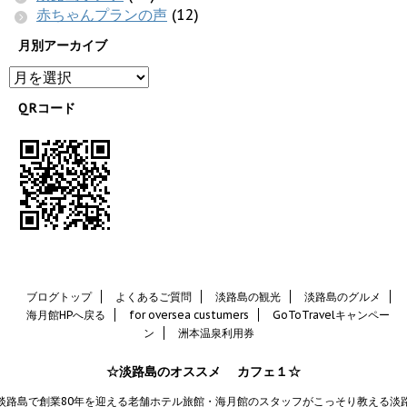
赤ちゃんプランの声
(12)
月別アーカイブ
QRコード
ブログトップ
よくあるご質問
淡路島の観光
淡路島のグルメ
海月館HPへ戻る
for oversea custumers
GoToTravelキャンペー
ン
洲本温泉利用券
☆淡路島のオススメ カフェ１☆
淡路島で創業80年を迎える老舗ホテル旅館・海月館のスタッフがこっそり教える淡