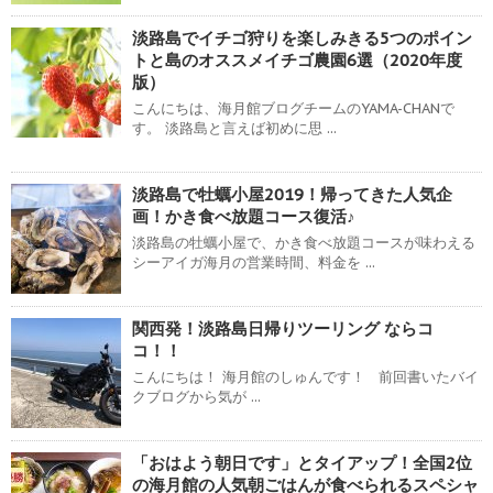
淡路島でイチゴ狩りを楽しみきる5つのポイン
トと島のオススメイチゴ農園6選（2020年度
版）
こんにちは、海月館ブログチームのYAMA-CHANで
す。 淡路島と言えば初めに思 ...
淡路島で牡蠣小屋2019！帰ってきた人気企
画！かき食べ放題コース復活♪
淡路島の牡蠣小屋で、かき食べ放題コースが味わえる
シーアイガ海月の営業時間、料金を ...
関西発！淡路島日帰りツーリング ならコ
コ！！
こんにちは！ 海月館のしゅんです！ 前回書いたバイ
クブログから気が ...
「おはよう朝日です」とタイアップ！全国2位
の海月館の人気朝ごはんが食べられるスペシャ