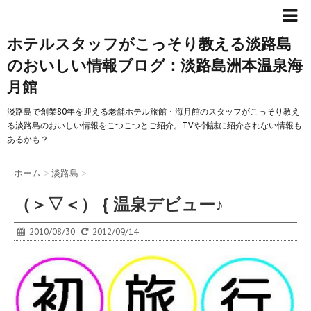
ホテルスタッフがこっそり教える淡路島
のおいしい情報ブログ：淡路島洲本温泉海
月館
淡路島で創業80年を迎える老舗ホテル旅館・海月館のスタッフがこっそり教え
る淡路島のおいしい情報をこつこつとご紹介。TVや雑誌に紹介されない情報も
あるかも？
ホーム
>
淡路島
>
（＞▽＜） { 温泉デビュー♪
2010/08/30
2012/09/14