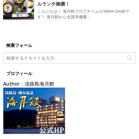
ルランチ御膳！
こんにちは！ 海月館ブログチームのYAMA-CHANで
す！ 海月館から全国準優勝 ...
検索フォーム
プロフィール
Author：淡路島海月館