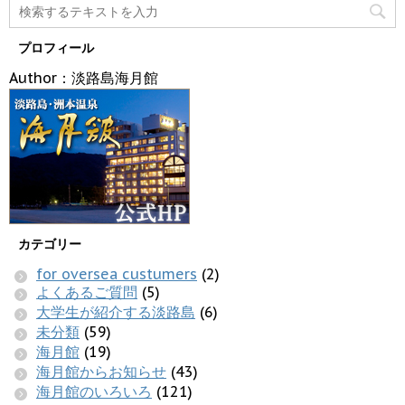
プロフィール
Author：淡路島海月館
カテゴリー
for oversea custumers
(2)
よくあるご質問
(5)
大学生が紹介する淡路島
(6)
未分類
(59)
海月館
(19)
海月館からお知らせ
(43)
海月館のいろいろ
(121)