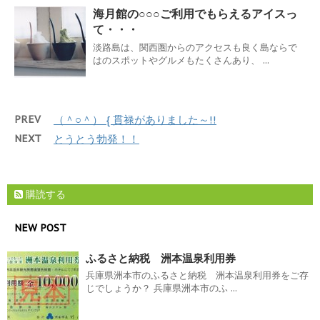
海月館の○○○ご利用でもらえるアイスっ
て・・・
淡路島は、関西圏からのアクセスも良く島ならで
はのスポットやグルメもたくさんあり、 ...
PREV
（＾○＾） { 貫禄がありました～!!
NEXT
とうとう勃発！！
購読する
NEW POST
ふるさと納税 洲本温泉利用券
兵庫県洲本市のふるさと納税 洲本温泉利用券をご存
じでしょうか？ 兵庫県洲本市のふ ...