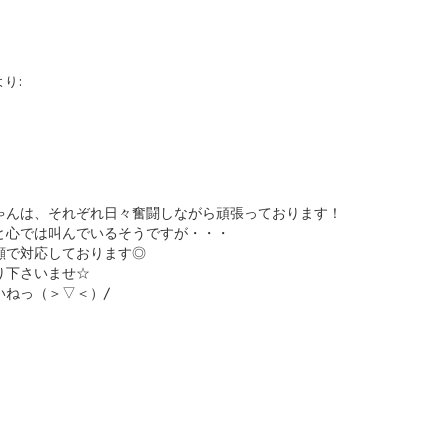
より:
ゃんは、それぞれ日々奮闘しながら頑張っております！
と心では叫んでいるそうですが・・・
顔で対応しております◎
り下さいませ☆
いねっ（＞▽＜）/