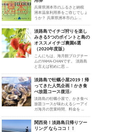
用券
兵庫県洲本市のふるさと納税
洲本温泉利用券をご存じでしょ
うか？ 兵庫県洲本市のふ ...
淡路島でイチゴ狩りを楽し
みきる5つのポイントと島の
オススメイチゴ農園6選
（2020年度版）
こんにちは、海月館ブログチー
ムのYAMA-CHANです。 淡路島
と言えば初めに思 ...
淡路島で牡蠣小屋2019！帰
ってきた人気企画！かき食
べ放題コース復活♪
淡路島の牡蠣小屋で、かき食べ
放題コースが味わえるシーアイ
ガ海月の営業時間、料金を ...
関西発！淡路島日帰りツー
リング ならココ！！