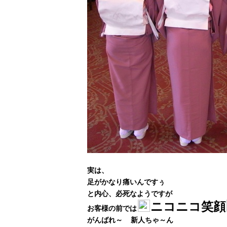
実は、
足がかなり
痛いんですぅ
と内心、
必死
なようですが
ニコニコ笑顔
お客様の前では
がんばれ～
新人ちゃ～ん