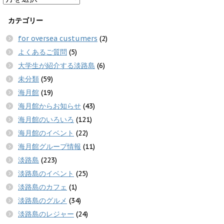
カテゴリー
for oversea custumers
(2)
よくあるご質問
(5)
大学生が紹介する淡路島
(6)
未分類
(59)
海月館
(19)
海月館からお知らせ
(43)
海月館のいろいろ
(121)
海月館のイベント
(22)
海月館グループ情報
(11)
淡路島
(223)
淡路島のイベント
(25)
淡路島のカフェ
(1)
淡路島のグルメ
(34)
淡路島のレジャー
(24)