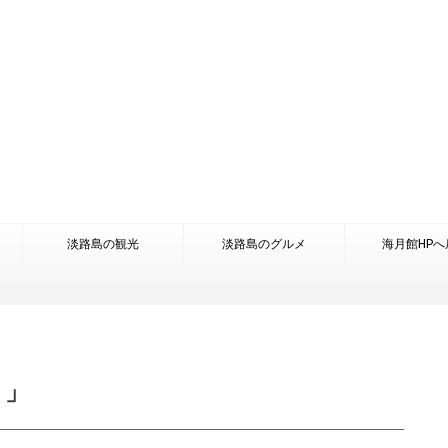
淡路島の観光
淡路島のグルメ
海月館HPへ
）」