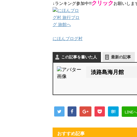
クリック
↓ランキング参加中!!
お願いします
にほんブログ村
この記事を書いた人
最新の記事
淡路島海月館
B!
LINE
おすすめ記事