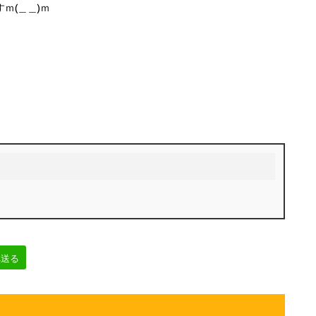
ｍ(＿＿)ｍ
へ送る