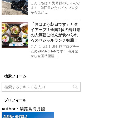
こんにちは！ 海月館のしゅんで
す！ 前回書いたバイクブログ
から気が ...
「おはよう朝日です」とタ
イアップ！全国2位の海月館
の人気朝ごはんが食べられ
るスペシャルランチ御膳！
こんにちは！ 海月館ブログチー
ムのYAMA-CHANです！ 海月館
から全国準優勝 ...
検索フォーム
プロフィール
Author：淡路島海月館