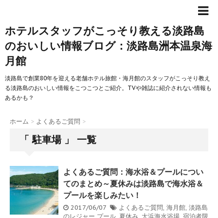
ホテルスタッフがこっそり教える淡路島
のおいしい情報ブログ：淡路島洲本温泉海
月館
淡路島で創業80年を迎える老舗ホテル旅館・海月館のスタッフがこっそり教え
る淡路島のおいしい情報をこつこつとご紹介。TVや雑誌に紹介されない情報も
あるかも？
ホーム
>
よくあるご質問
>
「 駐車場 」 一覧
よくあるご質問：海水浴＆プールについ
てのまとめ～夏休みは淡路島で海水浴＆
プールを楽しみたい！
2017/06/07
よくあるご質問
,
海月館
,
淡路島
のレジャー
プール
,
夏休み
,
大浜海水浴場
,
宿泊者限