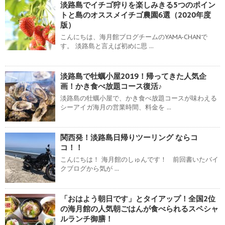
淡路島でイチゴ狩りを楽しみきる5つのポイン
トと島のオススメイチゴ農園6選（2020年度
版）
こんにちは、海月館ブログチームのYAMA-CHANで
す。 淡路島と言えば初めに思 ...
淡路島で牡蠣小屋2019！帰ってきた人気企
画！かき食べ放題コース復活♪
淡路島の牡蠣小屋で、かき食べ放題コースが味わえる
シーアイガ海月の営業時間、料金を ...
関西発！淡路島日帰りツーリング ならコ
コ！！
こんにちは！ 海月館のしゅんです！ 前回書いたバイ
クブログから気が ...
「おはよう朝日です」とタイアップ！全国2位
の海月館の人気朝ごはんが食べられるスペシャ
ルランチ御膳！