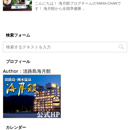
こんにちは！ 海月館ブログチームのYAMA-CHANで
す！ 海月館から全国準優勝 ...
検索フォーム
プロフィール
Author：淡路島海月館
カレンダー