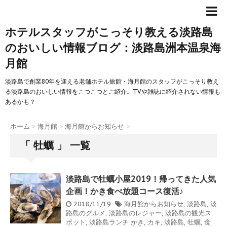
ホテルスタッフがこっそり教える淡路島
のおいしい情報ブログ：淡路島洲本温泉海
月館
淡路島で創業80年を迎える老舗ホテル旅館・海月館のスタッフがこっそり教え
る淡路島のおいしい情報をこつこつとご紹介。TVや雑誌に紹介されない情報も
あるかも？
ホーム
>
海月館
>
海月館からお知らせ
>
「 牡蠣 」 一覧
淡路島で牡蠣小屋2019！帰ってきた人気
企画！かき食べ放題コース復活♪
2018/11/19
海月館からお知らせ
,
淡路島
,
淡
路島のグルメ
,
淡路島のレジャー
,
淡路島の観光ス
ポット
,
淡路島ランチ
かき
,
カキ
,
淡路島
,
牡蠣
,
食