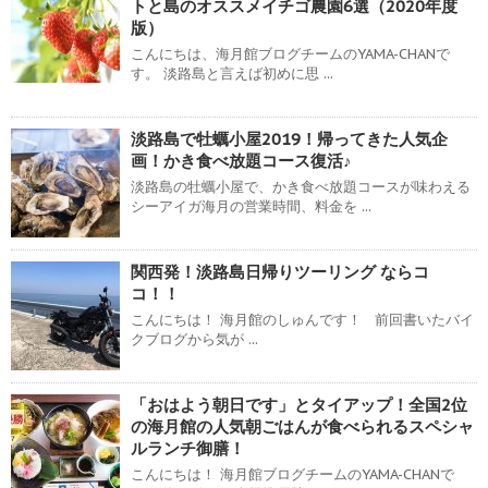
トと島のオススメイチゴ農園6選（2020年度
版）
こんにちは、海月館ブログチームのYAMA-CHANで
す。 淡路島と言えば初めに思 ...
淡路島で牡蠣小屋2019！帰ってきた人気企
画！かき食べ放題コース復活♪
淡路島の牡蠣小屋で、かき食べ放題コースが味わえる
シーアイガ海月の営業時間、料金を ...
関西発！淡路島日帰りツーリング ならコ
コ！！
こんにちは！ 海月館のしゅんです！ 前回書いたバイ
クブログから気が ...
「おはよう朝日です」とタイアップ！全国2位
の海月館の人気朝ごはんが食べられるスペシャ
ルランチ御膳！
こんにちは！ 海月館ブログチームのYAMA-CHANで