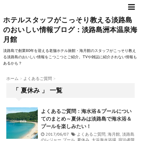
ホテルスタッフがこっそり教える淡路島
のおいしい情報ブログ：淡路島洲本温泉海
月館
淡路島で創業80年を迎える老舗ホテル旅館・海月館のスタッフがこっそり教え
る淡路島のおいしい情報をこつこつとご紹介。TVや雑誌に紹介されない情報も
あるかも？
ホーム
>
よくあるご質問
>
「 夏休み 」 一覧
よくあるご質問：海水浴＆プールについ
てのまとめ～夏休みは淡路島で海水浴＆
プールを楽しみたい！
2017/06/07
よくあるご質問
,
海月館
,
淡路島
のレジャー
プール
,
夏休み
,
大浜海水浴場
,
宿泊者限