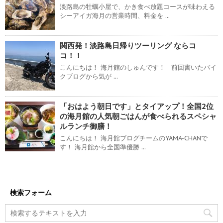
淡路島の牡蠣小屋で、かき食べ放題コースが味わえる
シーアイガ海月の営業時間、料金を ...
関西発！淡路島日帰りツーリング ならコ
コ！！
こんにちは！ 海月館のしゅんです！ 前回書いたバイ
クブログから気が ...
「おはよう朝日です」とタイアップ！全国2位
の海月館の人気朝ごはんが食べられるスペシャ
ルランチ御膳！
こんにちは！ 海月館ブログチームのYAMA-CHANで
す！ 海月館から全国準優勝 ...
検索フォーム