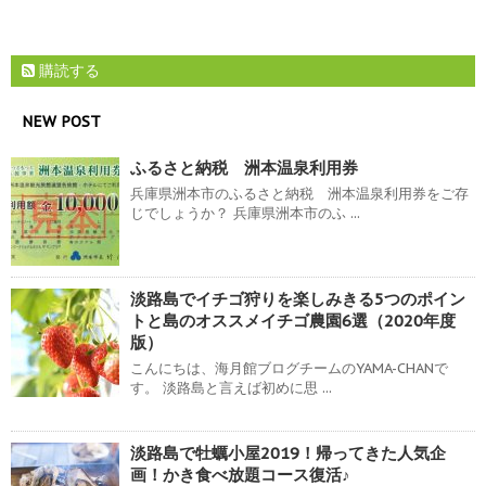
購読する
NEW POST
ふるさと納税 洲本温泉利用券
兵庫県洲本市のふるさと納税 洲本温泉利用券をご存
じでしょうか？ 兵庫県洲本市のふ ...
淡路島でイチゴ狩りを楽しみきる5つのポイン
トと島のオススメイチゴ農園6選（2020年度
版）
こんにちは、海月館ブログチームのYAMA-CHANで
す。 淡路島と言えば初めに思 ...
淡路島で牡蠣小屋2019！帰ってきた人気企
画！かき食べ放題コース復活♪