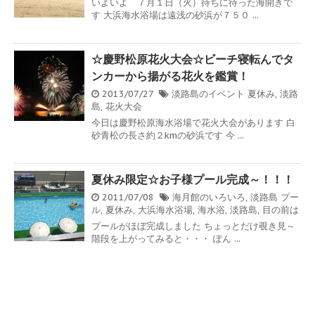
いよいよ ７月１日（火）待ちに待った海開きで
す 大浜海水浴場は遠浅の砂浜が７５０ ...
☆慶野松原花火大会☆ビーチ寝転んでタ
ンカーから揚がる花火を鑑賞！
2013/07/27
淡路島のイベント
夏休み
,
淡路
島
,
花火大会
今日は慶野松原海水浴場で花火大会があります 白
砂青松の長さ約２kmの砂浜です 今 ...
夏休み限定☆お子様プール完成～！！！
2011/07/08
海月館のいろいろ
,
淡路島
プー
ル
,
夏休み
,
大浜海水浴場
,
海水浴
,
淡路島
,
目の前は
プールがほぼ完成しました ちょっとだけ覗き見～
階段を上がってみると・・・ ぽん ...