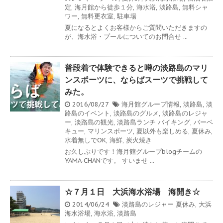
定
,
海月館から徒歩１分
,
海水浴
,
淡路島
,
無料シャ
ワー
,
無料更衣室
,
駐車場
夏になるとよくお客様からご質問いただきますの
が、海水浴・プールについてのお問合せ ...
普段着で体験できると噂の淡路島のマリ
ンスポーツに、ならばスーツで挑戦して
みた。
2016/08/27
海月館グループ情報
,
淡路島
,
淡
路島のイベント
,
淡路島のグルメ
,
淡路島のレジャ
ー
,
淡路島の観光
,
淡路島ランチ
バイキング
,
バーベ
キュー
,
マリンスポーツ
,
夏以外も楽しめる
,
夏休み
,
水着無しでOK
,
海鮮
,
炭火焼き
お久しぶりです！海月館グループblogチームの
YAMA-CHANです。 すいませ ...
☆７月１日 大浜海水浴場 海開き☆
2014/06/24
淡路島のレジャー
夏休み
,
大浜
海水浴場
,
海水浴
,
淡路島