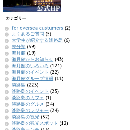
カテゴリー
for oversea custumers
(2)
よくあるご質問
(5)
大学生が紹介する淡路島
(6)
未分類
(59)
海月館
(19)
海月館からお知らせ
(43)
海月館のいろいろ
(121)
海月館のイベント
(22)
海月館グループ情報
(11)
淡路島
(223)
淡路島のイベント
(25)
淡路島のカフェ
(1)
淡路島のグルメ
(34)
淡路島のレジャー
(24)
淡路島の観光
(52)
淡路島の観光スポット
(12)
淡路島ランチ
(13)