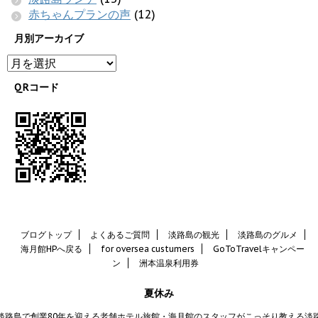
赤ちゃんプランの声
(12)
月別アーカイブ
QRコード
ブログトップ
よくあるご質問
淡路島の観光
淡路島のグルメ
海月館HPへ戻る
for oversea custumers
GoToTravelキャンペー
ン
洲本温泉利用券
夏休み
淡路島で創業80年を迎える老舗ホテル旅館・海月館のスタッフがこっそり教える淡