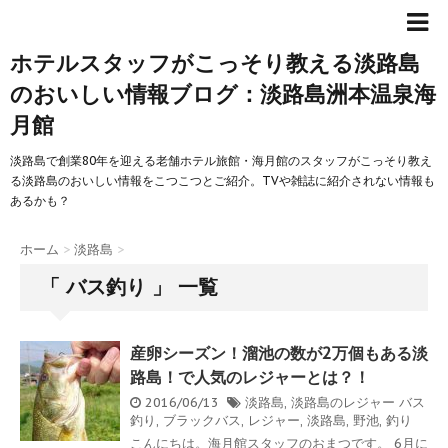
ホテルスタッフがこっそり教える淡路島
のおいしい情報ブログ：淡路島洲本温泉海
月館
淡路島で創業80年を迎える老舗ホテル旅館・海月館のスタッフがこっそり教え
る淡路島のおいしい情報をこつこつとご紹介。TVや雑誌に紹介されない情報も
あるかも？
ホーム
>
淡路島
>
「 バス釣り 」 一覧
産卵シーズン！溜池の数が2万個もある淡
路島！で人気のレジャーとは？！
2016/06/13
淡路島
,
淡路島のレジャー
バス
釣り
,
ブラックバス
,
レジャー
,
淡路島
,
野池
,
釣り
こんにちは。海月館スタッフのおまつです。 6月に