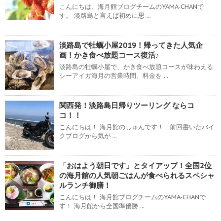
こんにちは、海月館ブログチームのYAMA-CHANで
す。 淡路島と言えば初めに思 ...
淡路島で牡蠣小屋2019！帰ってきた人気企
画！かき食べ放題コース復活♪
淡路島の牡蠣小屋で、かき食べ放題コースが味わえる
シーアイガ海月の営業時間、料金を ...
関西発！淡路島日帰りツーリング ならコ
コ！！
こんにちは！ 海月館のしゅんです！ 前回書いたバイ
クブログから気が ...
「おはよう朝日です」とタイアップ！全国2位
の海月館の人気朝ごはんが食べられるスペシャ
ルランチ御膳！
こんにちは！ 海月館ブログチームのYAMA-CHANで
す！ 海月館から全国準優勝 ...