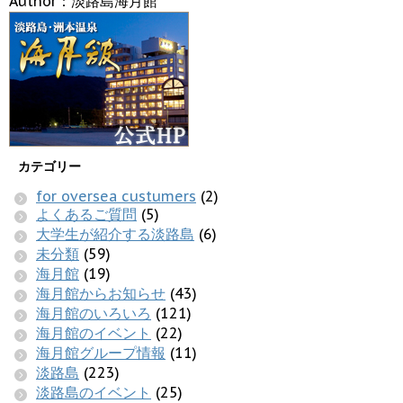
Author：淡路島海月館
カテゴリー
for oversea custumers
(2)
よくあるご質問
(5)
大学生が紹介する淡路島
(6)
未分類
(59)
海月館
(19)
海月館からお知らせ
(43)
海月館のいろいろ
(121)
海月館のイベント
(22)
海月館グループ情報
(11)
淡路島
(223)
淡路島のイベント
(25)