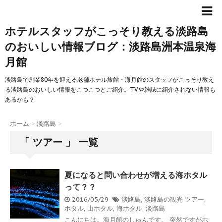
ホテルスタッフがこっそり教える淡路島
のおいしい情報ブログ：淡路島洲本温泉海
月館
淡路島で創業80年を迎える老舗ホテル旅館・海月館のスタッフがこっそり教え
る淡路島のおいしい情報をこつこつとご紹介。TVや雑誌に紹介されない情報も
あるかも？
ホーム
>
淡路島
>
「 ツアー 」 一覧
夏になると問い合わせが増える海ホタル
って？？
2016/05/29
淡路島
,
淡路島の観光
ツアー
,
ホタル
,
山ホタル
,
海ホタル
,
淡路島
こんにちは。海月館のしゅんです。 突然ですがホ