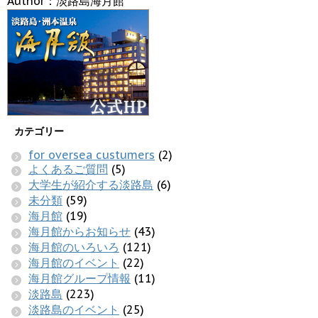
Author：淡路島海月館
カテゴリー
for oversea custumers
(2)
よくあるご質問
(5)
大学生が紹介する淡路島
(6)
未分類
(59)
海月館
(19)
海月館からお知らせ
(43)
海月館のいろいろ
(121)
海月館のイベント
(22)
海月館グループ情報
(11)
淡路島
(223)
淡路島のイベント
(25)