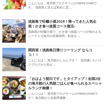
こんにちは、海月館ブログチームのYAMA-CHANで
す。 淡路島と言えば初めに思 ...
淡路島で牡蠣小屋2019！帰ってきた人気企
画！かき食べ放題コース復活♪
淡路島の牡蠣小屋で、かき食べ放題コースが味わえる
シーアイガ海月の営業時間、料金を ...
関西発！淡路島日帰りツーリング ならコ
コ！！
こんにちは！ 海月館のしゅんです！ 前回書いたバイ
クブログから気が ...
「おはよう朝日です」とタイアップ！全国2位
の海月館の人気朝ごはんが食べられるスペシャ
ルランチ御膳！
こんにちは！ 海月館ブログチームのYAMA-CHANで
す！ 海月館から全国準優勝 ...