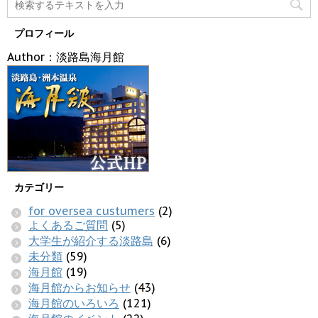
プロフィール
Author：淡路島海月館
カテゴリー
for oversea custumers
(2)
よくあるご質問
(5)
大学生が紹介する淡路島
(6)
未分類
(59)
海月館
(19)
海月館からお知らせ
(43)
海月館のいろいろ
(121)