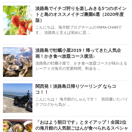
淡路島でイチゴ狩りを楽しみきる5つのポイン
トと島のオススメイチゴ農園6選（2020年度
版）
こんにちは、海月館ブログチームのYAMA-CHANで
す。 淡路島と言えば初めに思 ...
淡路島で牡蠣小屋2019！帰ってきた人気企
画！かき食べ放題コース復活♪
淡路島の牡蠣小屋で、かき食べ放題コースが味わえる
シーアイガ海月の営業時間、料金を ...
関西発！淡路島日帰りツーリング ならコ
コ！！
こんにちは！ 海月館のしゅんです！ 前回書いたバイ
クブログから気が ...
「おはよう朝日です」とタイアップ！全国2位
の海月館の人気朝ごはんが食べられるスペシャ