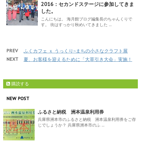
2016：セカンドステージに参加してきま
した。
こんにちは。 海月館ブログ編集長のちゃんくりで
す。 街はすっかり秋めいてきました ...
PREV
ふくカフェ ｘ うっくり~まちの小さなクラフト展
NEXT
夏、お客様を迎えるために「大草引き大会」実施！
購読する
NEW POST
ふるさと納税 洲本温泉利用券
兵庫県洲本市のふるさと納税 洲本温泉利用券をご存
じでしょうか？ 兵庫県洲本市のふ ...