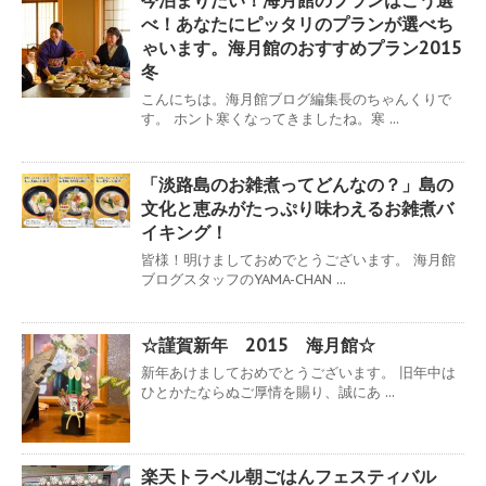
今泊まりたい！海月館のプランはこう選
べ！あなたにピッタリのプランが選べち
ゃいます。海月館のおすすめプラン2015
冬
こんにちは。海月館ブログ編集長のちゃんくりで
す。 ホント寒くなってきましたね。寒 ...
「淡路島のお雑煮ってどんなの？」島の
文化と恵みがたっぷり味わえるお雑煮バ
イキング！
皆様！明けましておめでとうございます。 海月館
ブログスタッフのYAMA-CHAN ...
☆謹賀新年 2015 海月館☆
新年あけましておめでとうございます。 旧年中は
ひとかたならぬご厚情を賜り、誠にあ ...
楽天トラベル朝ごはんフェスティバル