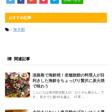
おすすめ記事
-
海月館
関連記事
淡路島で海鮮焼！老舗旅館の料理人が目
利きした海鮮をちょっぴり贅沢に炭火焼
で味わう
こんにちは海月館支配人の「ひとやん爺さん」で
す。 私すでに齢50を越え、 IT革 ...