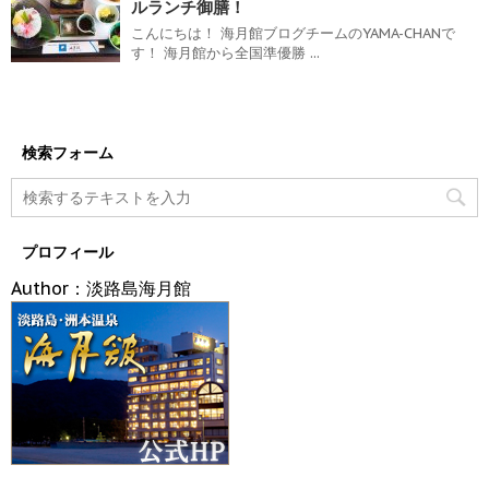
ルランチ御膳！
こんにちは！ 海月館ブログチームのYAMA-CHANで
す！ 海月館から全国準優勝 ...
検索フォーム
プロフィール
Author：淡路島海月館