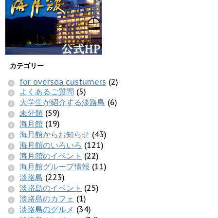
カテゴリー
for oversea custumers
(2)
よくあるご質問
(5)
大学生が紹介する淡路島
(6)
未分類
(59)
海月館
(19)
海月館からお知らせ
(43)
海月館のいろいろ
(121)
海月館のイベント
(22)
海月館グループ情報
(11)
淡路島
(223)
淡路島のイベント
(25)
淡路島のカフェ
(1)
淡路島のグルメ
(34)