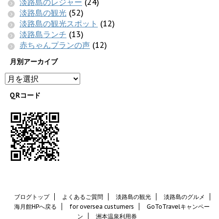
淡路島のレジャー
(24)
淡路島の観光
(52)
淡路島の観光スポット
(12)
淡路島ランチ
(13)
赤ちゃんプランの声
(12)
月別アーカイブ
QRコード
ブログトップ
よくあるご質問
淡路島の観光
淡路島のグルメ
海月館HPへ戻る
for oversea custumers
GoToTravelキャンペー
ン
洲本温泉利用券