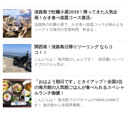
淡路島で牡蠣小屋2019！帰ってきた人気企
画！かき食べ放題コース復活♪
淡路島の牡蠣小屋で、かき食べ放題コースが味わえる
シーアイガ海月の営業時間、料金を ...
関西発！淡路島日帰りツーリング ならコ
コ！！
こんにちは！ 海月館のしゅんです！ 前回書いたバイ
クブログから気が ...
「おはよう朝日です」とタイアップ！全国2位
の海月館の人気朝ごはんが食べられるスペシャ
ルランチ御膳！
こんにちは！ 海月館ブログチームのYAMA-CHANで
す！ 海月館から全国準優勝 ...