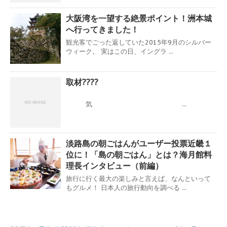
大阪湾を一望する絶景ポイント！洲本城
へ行ってきました！
観光客でごった返していた2015年9月のシルバー
ウィーク。 実はこの日、イングラ ...
取材????
気 ...
淡路島の朝ごはんがユーザー投票近畿１
位に！「島の朝ごはん」とは？海月館料
理長インタビュー（前編）
旅行に行く最大の楽しみと言えば、なんといって
もグルメ！ 日本人の旅行動向を調べる ...