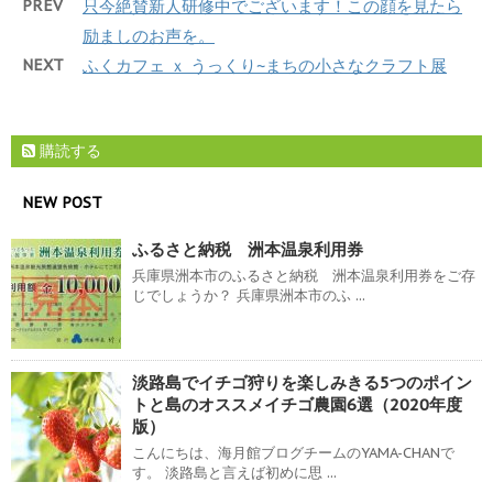
PREV
只今絶賛新人研修中でございます！この顔を見たら
励ましのお声を。
NEXT
ふくカフェ ｘ うっくり~まちの小さなクラフト展
購読する
NEW POST
ふるさと納税 洲本温泉利用券
兵庫県洲本市のふるさと納税 洲本温泉利用券をご存
じでしょうか？ 兵庫県洲本市のふ ...
淡路島でイチゴ狩りを楽しみきる5つのポイン
トと島のオススメイチゴ農園6選（2020年度
版）
こんにちは、海月館ブログチームのYAMA-CHANで
す。 淡路島と言えば初めに思 ...