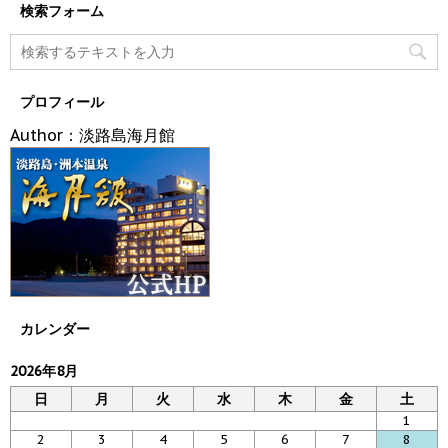
検索フォーム
プロフィール
Author：淡路島海月館
カレンダー
2026年8月
日
月
火
水
木
金
土
1
2
3
4
5
6
7
8