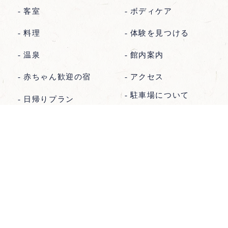
客室
ボディケア
料理
体験を見つける
温泉
館内案内
赤ちゃん歓迎の宿
アクセス
駐車場について
日帰りプラン
よくあるご質問
メニュー
お電話
ご予約
TOP
海月館ブログ
宿泊約款
個人情報保護方針
別邸 華海月