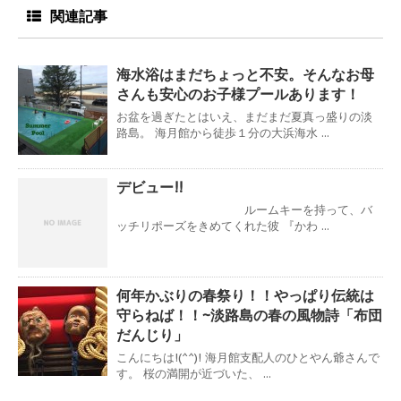
関連記事
海水浴はまだちょっと不安。そんなお母
さんも安心のお子様プールあります！
お盆を過ぎたとはいえ、まだまだ夏真っ盛りの淡
路島。 海月館から徒歩１分の大浜海水 ...
デビュー!!
ルームキーを持って、バ
ッチリポーズをきめてくれた彼 『かわ ...
何年かぶりの春祭り！！やっぱり伝統は
守らねば！！~淡路島の春の風物詩「布団
だんじり」
こんにちは!(^^)! 海月館支配人のひとやん爺さんで
す。 桜の満開が近づいた、 ...