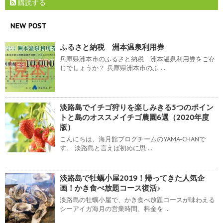
購読する
NEW POST
ふるさと納税 洲本温泉利用券
兵庫県洲本市のふるさと納税 洲本温泉利用券をご存
じでしょうか？ 兵庫県洲本市のふ ...
淡路島でイチゴ狩りを楽しみきる5つのポイン
トと島のオススメイチゴ農園6選（2020年度
版）
こんにちは、海月館ブログチームのYAMA-CHANで
す。 淡路島と言えば初めに思 ...
淡路島で牡蠣小屋2019！帰ってきた人気企
画！かき食べ放題コース復活♪
淡路島の牡蠣小屋で、かき食べ放題コースが味わえる
シーアイガ海月の営業時間、料金を ...