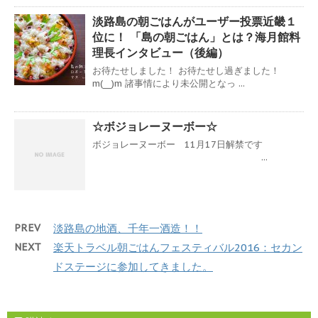
淡路島の朝ごはんがユーザー投票近畿１
位に！ 「島の朝ごはん」とは？海月館料
理長インタビュー（後編）
お待たせしました！ お待たせし過ぎました！
m(__)m 諸事情により未公開となっ ...
☆ボジョレーヌーボー☆
ボジョレーヌーボー 11月17日解禁です
...
PREV
淡路島の地酒、千年一酒造！！
NEXT
楽天トラベル朝ごはんフェスティバル2016：セカン
ドステージに参加してきました。