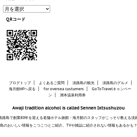
QRコード
ブログトップ
よくあるご質問
淡路島の観光
淡路島のグルメ
海月館HPへ戻る
for oversea custumers
GoToTravelキャンペー
ン
洲本温泉利用券
Awaji tradition alcohol is called Sennen Ixtsushuzou
淡路島で創業80年を迎える老舗ホテル旅館・海月館のスタッフがこっそり教える淡
島のおいしい情報をこつこつとご紹介。TVや雑誌に紹介されない情報もあるかも