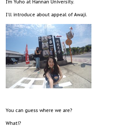
I’m Yuho at Hannan University.
I’ll introduce about appeal of Awaji.
You can guess where we are?
What!?